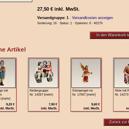
27,50
€
inkl. MwSt.
Versandgruppe: 1
·
Versandkosten anzeigen
Sortierung: 16 · Status: 1 · Optionen: 0 ·
#2279
In den Warenkorb l
e Artikel
ge mit
Kindergruppe
Gloriaengel rot
Hirte mit 
n
Nr. 14267 [mehr]
Nr. 17567 [mehr]
Nr. 14273
4 [mehr]
9,20 €
7,90 €
9,60 €
nkl. MwSt.
inkl. MwSt.
inkl. MwSt.
in
Zurück zur 