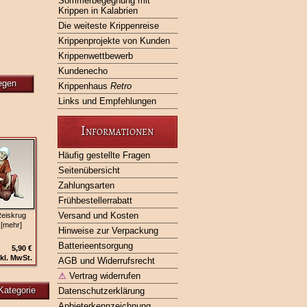
Sommerbegegnung mit
Krippen in Kalabrien
Die weiteste Krippenreise
Krippenprojekte von Kunden
Krippenwettbewerb
Kundenecho
egen
Krippenhaus
Retro
Links und Empfehlungen
Informationen
Häufig gestellte Fragen
Seitenübersicht
Zahlungsarten
Frühbestellerrabatt
Versand und Kosten
Reiskrug
 [mehr]
Hinweise zur Verpackung
Batterieentsorgung
5,90 €
kl. MwSt.
AGB und Widerrufsrecht
⚠
Vertrag widerrufen
Kategorie
Datenschutzerklärung
Anbieterkennzeichnung