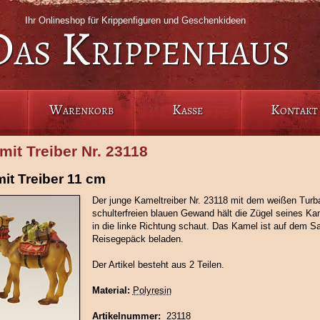
Ihr Onlineshop für Krippenfiguren und Geschenkideen
Das Krippenhaus
Warenkorb
Kasse
Kontakt
mit Treiber Nr. 23118
it Treiber 11 cm
Der junge Kameltreiber Nr. 23118 mit dem weißen Tur
schulterfreien blauen Gewand hält die Zügel seines Ka
in die linke Richtung schaut. Das Kamel ist auf dem Sa
Reisegepäck beladen.
Der Artikel besteht aus 2 Teilen.
Material:
Polyresin
Artikelnummer:
23118