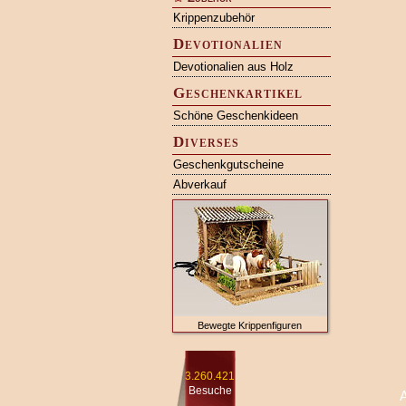
Krippenzubehör
Devotionalien
Devotionalien aus Holz
Geschenkartikel
Schöne Geschenkideen
Diverses
Geschenkgutscheine
Abverkauf
Bewegte Krippenfiguren
3.260.421
Besuche