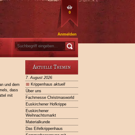
0
Anmelden
Aktuelle Themen
7. August 2026
📅
Krippenhaus
aktuell
ban und dem
mels, dass
Über uns
ttel mit
Fachmesse Christmasworld
Euskirchener Hofkrippe
Euskirchener
Weihnachtsmarkt
Materialkunde
Das Eifelkrippenhaus