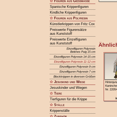
Figuren aus Gießmasse
Spanische Krippenfiguren
Kindliche Krippenfiguren
Figuren aus Polyresin
Künstlerkrippen von Fritz Cox
Preiswerte Figurensätze
aus Kunststoff
Preiswerte Einzelfiguren
aus Kunststoff
Ähnlich
Einzelfiguren Polyresin
Belenes Puig 15 cm
Einzelfiguren Polyresin 14-15 cm
Einzelfiguren Polyresin 11-12 cm
Einzelfiguren Polyresin 9 cm
Einzelfiguren Polyresin 7 cm
Blockkrippen in diversen Größen
Jesuskind und Wiege
Hirtenjun
Kaninche
Jesuskinder und Wiegen
Nr. 2205
Tiere
i
Tierfiguren für die Krippe
Ställe
Krippenställe
Zubehör