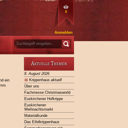
0
Anmelden
Aktuelle Themen
8. August 2026
📅
Krippenhaus
aktuell
nd ein
amm.
Über uns
Fachmesse Christmasworld
Euskirchener Hofkrippe
Euskirchener
Weihnachtsmarkt
Materialkunde
Das Eifelkrippenhaus