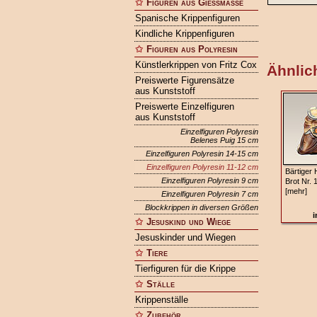
Figuren aus Gießmasse
Spanische Krippenfiguren
Kindliche Krippenfiguren
Figuren aus Polyresin
Künstlerkrippen von Fritz Cox
Ähnlich
Preiswerte Figurensätze
aus Kunststoff
Preiswerte Einzelfiguren
aus Kunststoff
Einzelfiguren Polyresin
Belenes Puig 15 cm
Einzelfiguren Polyresin 14-15 cm
Einzelfiguren Polyresin 11-12 cm
Bärtiger H
Einzelfiguren Polyresin 9 cm
Brot Nr. 
[mehr]
Einzelfiguren Polyresin 7 cm
Blockkrippen in diversen Größen
i
Jesuskind und Wiege
Jesuskinder und Wiegen
Tiere
Tierfiguren für die Krippe
Ställe
Krippenställe
Zubehör