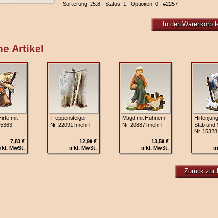
Sortierung: 25.8 · Status: 1 · Optionen: 0 ·
#2257
In den Warenkorb l
e Artikel
irte mit
Treppensteiger
Magd mit Hühnern
Hirtenjung
15363
Nr. 22091 [mehr]
Nr. 20887 [mehr]
Stab und 
Nr. 15328
7,80 €
12,90 €
13,50 €
nkl. MwSt.
inkl. MwSt.
inkl. MwSt.
in
Zurück zur 