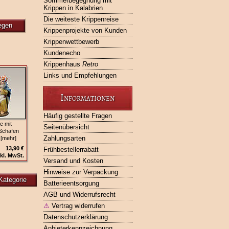
Sommerbegegnung mit
Krippen in Kalabrien
Die weiteste Krippenreise
egen
Krippenprojekte von Kunden
Krippenwettbewerb
Kundenecho
Krippenhaus
Retro
Links und Empfehlungen
Informationen
Häufig gestellte Fragen
e mit
Seitenübersicht
Schafen
Zahlungsarten
 [mehr]
13,90 €
Frühbestellerrabatt
kl. MwSt.
Versand und Kosten
Hinweise zur Verpackung
Kategorie
Batterieentsorgung
AGB und Widerrufsrecht
⚠
Vertrag widerrufen
Datenschutzerklärung
Anbieterkennzeichnung