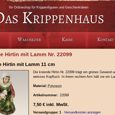
Ihr Onlineshop für Krippenfiguren und Geschenkideen
Das Krippenhaus
Warenkorb
Kasse
Kontakt
e Hirtin mit Lamm Nr. 22099
 Hirtin mit Lamm 11 cm
Die kniende Hirtin Nr. 22099 trägt ein grünes Gewand u
weisses Kopftuch. In ihrem rechten Arm hält sie ein L
Material:
Polyresin
Artikelnummer:
22099
7,50
€
inkl. MwSt.
Versandgruppe: 1
·
Versandkosten anzeigen