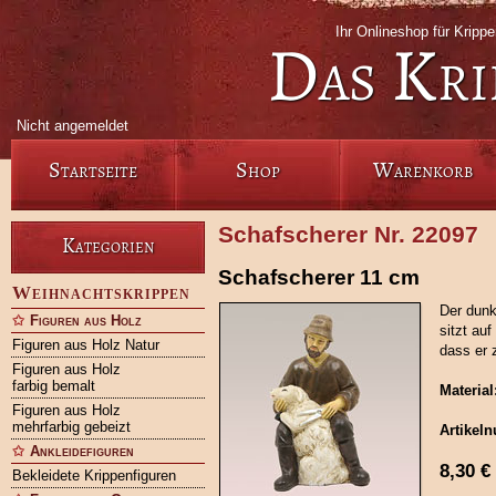
Ihr Onlineshop für Krip
Das Kri
Nicht angemeldet
Startseite
Shop
Warenkorb
Schafscherer Nr. 22097
Kategorien
Schafscherer 11 cm
Weihnachtskrippen
Der dunk
Figuren aus Holz
sitzt au
Figuren aus Holz Natur
dass er 
Figuren aus Holz
farbig bemalt
Material
Figuren aus Holz
mehrfarbig gebeizt
Artikel
Ankleidefiguren
8,30
€
Bekleidete Krippenfiguren