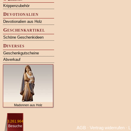
Krippenzubehör
Devotionalien
Devotionalien aus Holz
Geschenkartikel
Schöne Geschenkideen
Diverses
Geschenkgutscheine
Abverkauf
Madonnen aus Holz
3.261.964
Besuche
AGB
·
Vertrag widerrufen
·
L