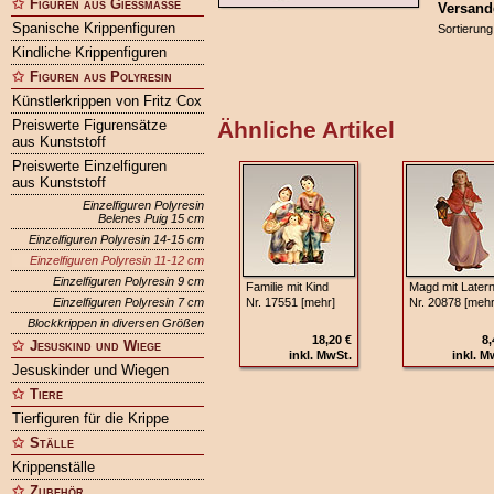
Figuren aus Gießmasse
Versand
Spanische Krippenfiguren
Sortierung
Kindliche Krippenfiguren
Figuren aus Polyresin
Künstlerkrippen von Fritz Cox
Preiswerte Figurensätze
Ähnliche Artikel
aus Kunststoff
Preiswerte Einzelfiguren
aus Kunststoff
Einzelfiguren Polyresin
Belenes Puig 15 cm
Einzelfiguren Polyresin 14-15 cm
Einzelfiguren Polyresin 11-12 cm
Einzelfiguren Polyresin 9 cm
Familie mit Kind
Magd mit Later
Einzelfiguren Polyresin 7 cm
Nr. 17551 [mehr]
Nr. 20878 [mehr
Blockkrippen in diversen Größen
18,20 €
8,
Jesuskind und Wiege
inkl. MwSt.
inkl. M
Jesuskinder und Wiegen
Tiere
Tierfiguren für die Krippe
Ställe
Krippenställe
Zubehör