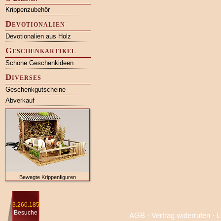
Krippenzubehör
Devotionalien
Devotionalien aus Holz
Geschenkartikel
Schöne Geschenkideen
Diverses
Geschenkgutscheine
Abverkauf
Bewegte Krippenfiguren
3.260.185
Besuche
AGB
·
Vertrag widerrufen
·
L