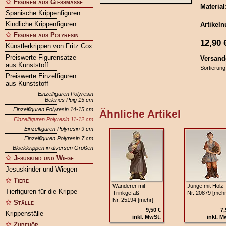
Figuren aus Gießmasse
Material
Spanische Krippenfiguren
Kindliche Krippenfiguren
Artikel
Figuren aus Polyresin
12,90
Künstlerkrippen von Fritz Cox
Preiswerte Figurensätze
Versand
aus Kunststoff
Sortierung
Preiswerte Einzelfiguren
aus Kunststoff
Einzelfiguren Polyresin
Belenes Puig 15 cm
Einzelfiguren Polyresin 14-15 cm
Ähnliche Artikel
Einzelfiguren Polyresin 11-12 cm
Einzelfiguren Polyresin 9 cm
Einzelfiguren Polyresin 7 cm
Blockkrippen in diversen Größen
Jesuskind und Wiege
Jesuskinder und Wiegen
Tiere
Wanderer mit
Junge mit Holz
Tierfiguren für die Krippe
Trinkgefäß
Nr. 20879 [mehr
Nr. 25194 [mehr]
Ställe
9,50 €
7,
Krippenställe
inkl. MwSt.
inkl. M
Zubehör