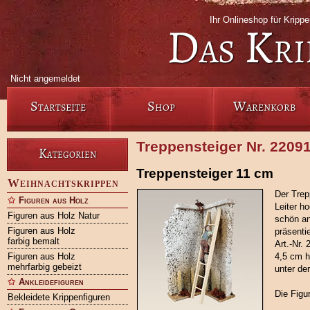
Ihr Onlineshop für Krip
Das Kri
Nicht angemeldet
Startseite
Shop
Warenkorb
Treppensteiger Nr. 2209
Kategorien
Treppensteiger 11 cm
Weihnachtskrippen
Der Trep
Figuren aus Holz
Leiter h
Figuren aus Holz Natur
schön an
Figuren aus Holz
präsentie
farbig bemalt
Art.-Nr.
Figuren aus Holz
4,5 cm h
mehrfarbig gebeizt
unter de
Ankleidefiguren
Die Figur
Bekleidete Krippenfiguren