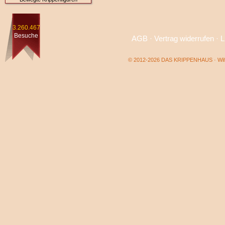
3.260.467
Besuche
AGB
·
Vertrag widerrufen
·
L
© 2012-2026 DAS KRIPPENHAUS · Wilf