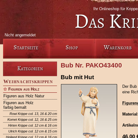
Ihr Onlineshop für Krip
Das Kri
Nicht angemeldet
Startseite
Shop
Warenkorb
Bub Nr. PAKO43400
Kategorien
Bub mit Hut
Weihnachtskrippen
Der Bub 
Figuren aus Holz
eine Ric
Figuren aus Holz Natur
Figuren aus Holz
Figuren
farbig bemalt
Rowi Krippe col. 13, 16 & 20 cm
Material
Komet Krippe col. 12, 16 & 25 cm
Artikel
Hirten Krippe col. 12 cm & 16 cm
Ulrich Krippe col. 12 cm & 15 cm
46,00
Heiland Krippe col. 12 cm & 16 cm