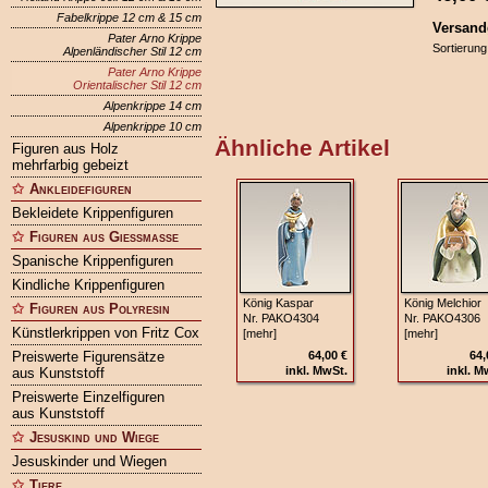
Fabelkrippe 12 cm & 15 cm
Versand
Pater Arno Krippe
Sortierung
Alpenländischer Stil 12 cm
Pater Arno Krippe
Orientalischer Stil 12 cm
Alpenkrippe 14 cm
Alpenkrippe 10 cm
Ähnliche Artikel
Figuren aus Holz
mehrfarbig gebeizt
Ankleidefiguren
Bekleidete Krippenfiguren
Figuren aus Gießmasse
Spanische Krippenfiguren
Kindliche Krippenfiguren
König Kaspar
König Melchior
Figuren aus Polyresin
Nr. PAKO4304
Nr. PAKO4306
Künstlerkrippen von Fritz Cox
[mehr]
[mehr]
Preiswerte Figurensätze
64,00 €
64,
inkl. MwSt.
inkl. M
aus Kunststoff
Preiswerte Einzelfiguren
aus Kunststoff
Jesuskind und Wiege
Jesuskinder und Wiegen
Tiere