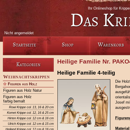
Ihr Onlineshop für Krip
Das Kri
Nicht angemeldet
Startseite
Shop
Warenkorb
Heilige Familie Nr. PAK
Kategorien
Heilige Familie 4-teilig
Weihnachtskrippen
Die Holz
Figuren aus Holz
Bergahor
Figuren aus Holz Natur
ausgefüh
Figuren aus Holz
oriental
farbig bemalt
Josef mi
Rowi Krippe col. 13, 16 & 20 cm
ausgestr
Komet Krippe col. 12, 16 & 25 cm
Figuren
Hirten Krippe col. 12 cm & 16 cm
Ulrich Krippe col. 12 cm & 15 cm
Material
Heiland Krippe col. 12 cm & 16 cm