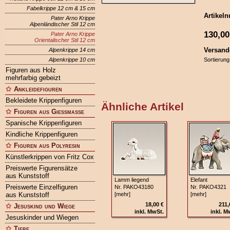
Fabelkrippe 12 cm & 15 cm
Artikel
Pater Arno Krippe
Alpenländischer Stil 12 cm
130,00
Pater Arno Krippe
Orientalischer Stil 12 cm
Versand
Alpenkrippe 14 cm
Alpenkrippe 10 cm
Sortierung
Figuren aus Holz
mehrfarbig gebeizt
Ankleidefiguren
Bekleidete Krippenfiguren
Ähnliche Artikel
Figuren aus Gießmasse
Spanische Krippenfiguren
Kindliche Krippenfiguren
Figuren aus Polyresin
Künstlerkrippen von Fritz Cox
Preiswerte Figurensätze
aus Kunststoff
Lamm liegend
Elefant
Preiswerte Einzelfiguren
Nr. PAKO43180
Nr. PAKO4321
aus Kunststoff
[mehr]
[mehr]
18,00 €
211,
Jesuskind und Wiege
inkl. MwSt.
inkl. M
Jesuskinder und Wiegen
Tiere