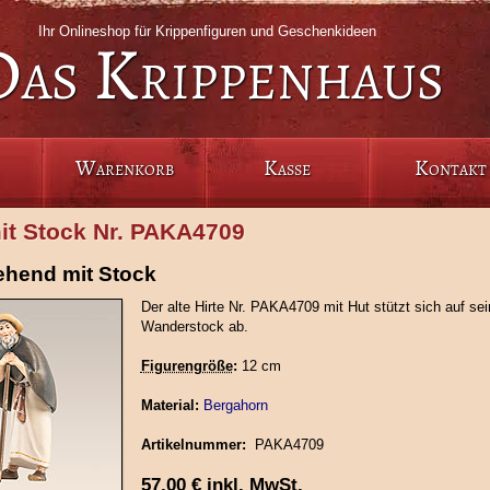
Ihr Onlineshop für Krippenfiguren und Geschenkideen
Das Krippenhaus
Warenkorb
Kasse
Kontakt
mit Stock Nr. PAKA4709
tehend mit Stock
Der alte Hirte Nr. PAKA4709 mit Hut stützt sich auf se
Wanderstock ab.
Figurengröße
:
12 cm
Material:
Bergahorn
Artikelnummer:
PAKA4709
57,00
€
inkl. MwSt.