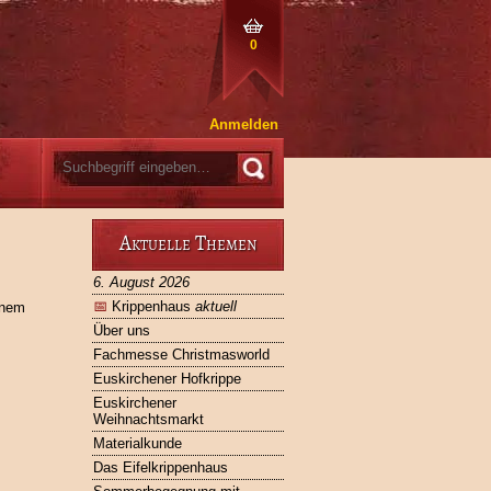
0
Anmelden
Aktuelle Themen
6. August 2026
📅
Krippenhaus
aktuell
inem
Über uns
Fachmesse Christmasworld
Euskirchener Hofkrippe
Euskirchener
Weihnachtsmarkt
Materialkunde
Das Eifelkrippenhaus