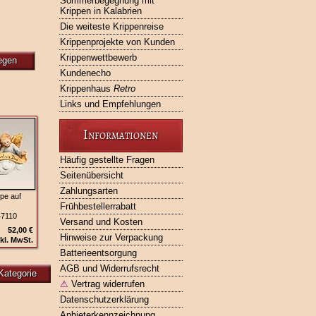
Sommerbegegnung mit
Krippen in Kalabrien
Die weiteste Krippenreise
Krippenprojekte von Kunden
Krippenwettbewerb
egen
Kundenecho
Krippenhaus
Retro
Links und Empfehlungen
Informationen
Häufig gestellte Fragen
Seitenübersicht
Zahlungsarten
pe auf
Frühbestellerrabatt
47110
Versand und Kosten
52,00 €
Hinweise zur Verpackung
kl. MwSt.
Batterieentsorgung
AGB und Widerrufsrecht
Kategorie
⚠
Vertrag widerrufen
Datenschutzerklärung
Anbieterkennzeichnung