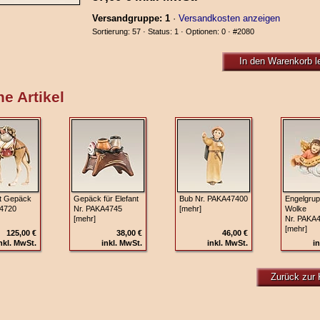
Versandgruppe: 1
·
Versandkosten anzeigen
Sortierung: 57 · Status: 1 · Optionen: 0 ·
#2080
In den Warenkorb l
e Artikel
t Gepäck
Gepäck für Elefant
Bub Nr. PAKA47400
Engelgrup
4720
Nr. PAKA4745
[mehr]
Wolke
[mehr]
Nr. PAKA
[mehr]
125,00 €
38,00 €
46,00 €
nkl. MwSt.
inkl. MwSt.
inkl. MwSt.
in
Zurück zur 