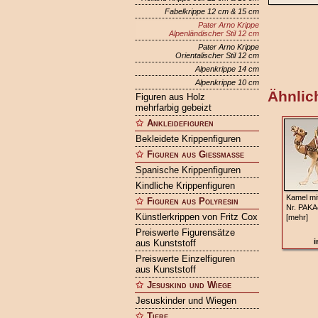
Fabelkrippe 12 cm & 15 cm
Pater Arno Krippe
Alpenländischer Stil 12 cm
Pater Arno Krippe
Orientalischer Stil 12 cm
Alpenkrippe 14 cm
Alpenkrippe 10 cm
Ähnlich
Figuren aus Holz
mehrfarbig gebeizt
Ankleidefiguren
Bekleidete Krippenfiguren
Figuren aus Gießmasse
Spanische Krippenfiguren
Kindliche Krippenfiguren
Kamel mi
Figuren aus Polyresin
Nr. PAKA
Künstlerkrippen von Fritz Cox
[mehr]
Preiswerte Figurensätze
i
aus Kunststoff
Preiswerte Einzelfiguren
aus Kunststoff
Jesuskind und Wiege
Jesuskinder und Wiegen
Tiere