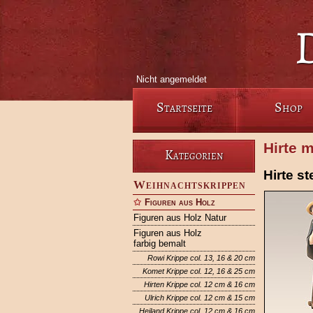
Nicht angemeldet
Startseite
Shop
Hirte 
Kategorien
Hirte s
Weihnachtskrippen
Figuren aus Holz
Figuren aus Holz Natur
Figuren aus Holz
farbig bemalt
Rowi Krippe col. 13, 16 & 20 cm
Komet Krippe col. 12, 16 & 25 cm
Hirten Krippe col. 12 cm & 16 cm
Ulrich Krippe col. 12 cm & 15 cm
Heiland Krippe col. 12 cm & 16 cm