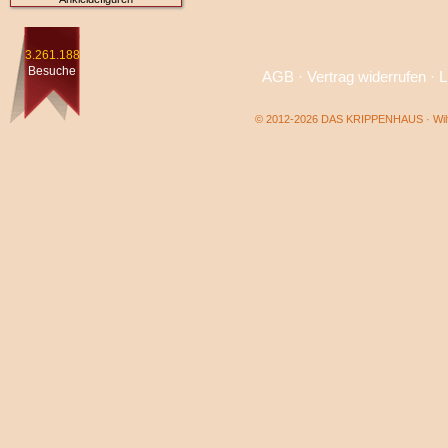
3.261.188
Besuche
AGB
·
Vertrag widerrufen
·
L
© 2012-2026 DAS KRIPPENHAUS · Wilf