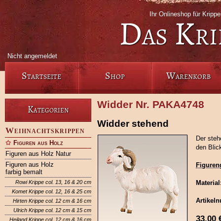
Ihr Onlineshop für Krip
Das Kri
Nicht angemeldet
Startseite
Shop
Warenkorb
Widder Nr. PAKA4748
Kategorien
Widder stehend
Weihnachtskrippen
Der steh
Figuren aus Holz
den Blic
Figuren aus Holz Natur
Figuren aus Holz
Figuren
farbig bemalt
Rowi Krippe col. 13, 16 & 20 cm
Material
Komet Krippe col. 12, 16 & 25 cm
Artikel
Hirten Krippe col. 12 cm & 16 cm
Ulrich Krippe col. 12 cm & 15 cm
33,00
Heiland Krippe col. 12 cm & 16 cm