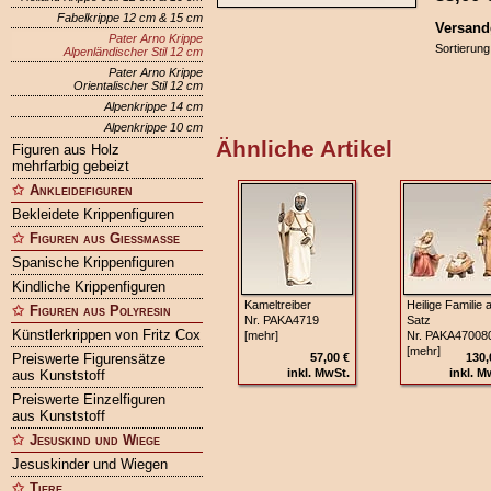
Fabelkrippe 12 cm & 15 cm
Versand
Pater Arno Krippe
Sortierung
Alpenländischer Stil 12 cm
Pater Arno Krippe
Orientalischer Stil 12 cm
Alpenkrippe 14 cm
Alpenkrippe 10 cm
Ähnliche Artikel
Figuren aus Holz
mehrfarbig gebeizt
Ankleidefiguren
Bekleidete Krippenfiguren
Figuren aus Gießmasse
Spanische Krippenfiguren
Kindliche Krippenfiguren
Kameltreiber
Heilige Familie a
Figuren aus Polyresin
Nr. PAKA4719
Satz
Künstlerkrippen von Fritz Cox
[mehr]
Nr. PAKA47008
[mehr]
Preiswerte Figurensätze
57,00 €
130,
inkl. MwSt.
inkl. M
aus Kunststoff
Preiswerte Einzelfiguren
aus Kunststoff
Jesuskind und Wiege
Jesuskinder und Wiegen
Tiere