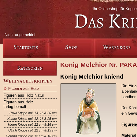
Ihr Onlineshop für Krip
Das Kri
Nicht angemeldet
Startseite
Shop
Warenkorb
König Melchior Nr. PAK
Kategorien
König Melchior kniend
Weihnachtskrippen
Die Einze
Figuren aus Holz
alpenlän
Figuren aus Holz Natur
handbem
Figuren aus Holz
farbig bemalt
Der Köni
Rowi Krippe col. 13, 16 & 20 cm
ein Gewa
Komet Krippe col. 12, 16 & 25 cm
Figuren
Hirten Krippe col. 12 cm & 16 cm
Ulrich Krippe col. 12 cm & 15 cm
Material
Heiland Krippe col. 12 cm & 16 cm