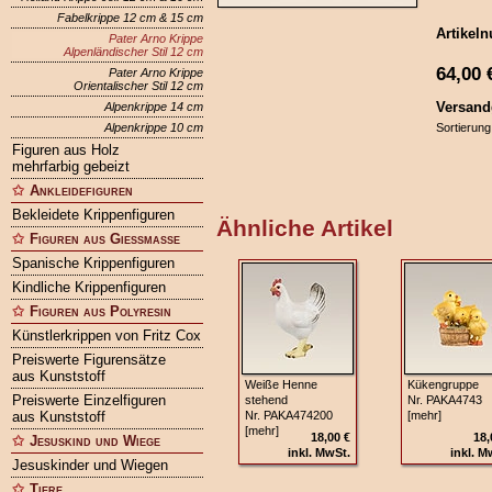
Fabelkrippe 12 cm & 15 cm
Artikel
Pater Arno Krippe
Alpenländischer Stil 12 cm
64,00
Pater Arno Krippe
Orientalischer Stil 12 cm
Versand
Alpenkrippe 14 cm
Alpenkrippe 10 cm
Sortierung
Figuren aus Holz
mehrfarbig gebeizt
Ankleidefiguren
Bekleidete Krippenfiguren
Ähnliche Artikel
Figuren aus Gießmasse
Spanische Krippenfiguren
Kindliche Krippenfiguren
Figuren aus Polyresin
Künstlerkrippen von Fritz Cox
Preiswerte Figurensätze
aus Kunststoff
Weiße Henne
Kükengruppe
Preiswerte Einzelfiguren
stehend
Nr. PAKA4743
aus Kunststoff
Nr. PAKA474200
[mehr]
[mehr]
18,00 €
18,
Jesuskind und Wiege
inkl. MwSt.
inkl. M
Jesuskinder und Wiegen
Tiere