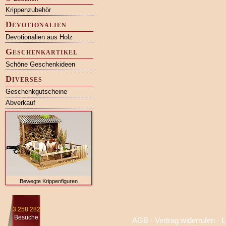
Krippenzubehör
Devotionalien
Devotionalien aus Holz
Geschenkartikel
Schöne Geschenkideen
Diverses
Geschenkgutscheine
Abverkauf
Bewegte Krippenfiguren
3.258.282
Besuche
AGB
·
Vertrag widerrufen
·
L