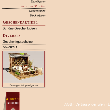
Engelfiguren
Kreuze und Kruzifixe
Rosenkränze
Blockkrippen
Geschenkartikel
Schöne Geschenkideen
Diverses
Geschenkgutscheine
Abverkauf
Bewegte Krippenfiguren
3.258.679
Besuche
AGB
·
Vertrag widerrufen
·
L