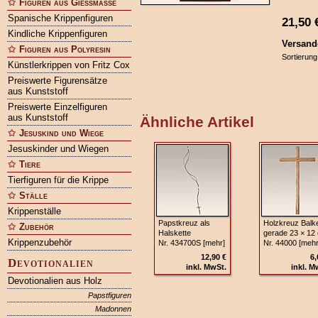
Figuren aus Gießmasse
Spanische Krippenfiguren
21,50
Kindliche Krippenfiguren
Versand
Figuren aus Polyresin
Sortierung
Künstlerkrippen von Fritz Cox
Preiswerte Figurensätze
aus Kunststoff
Preiswerte Einzelfiguren
aus Kunststoff
Ähnliche Artikel
Jesuskind und Wiege
Jesuskinder und Wiegen
Tiere
Tierfiguren für die Krippe
Ställe
Krippenställe
Papstkreuz als
Holzkreuz Balk
Zubehör
Halskette
gerade 23 × 12
Krippenzubehör
Nr. 434700S [mehr]
Nr. 44000 [mehr
12,90 €
6,
Devotionalien
inkl. MwSt.
inkl. M
Devotionalien aus Holz
Papstfiguren
Madonnen