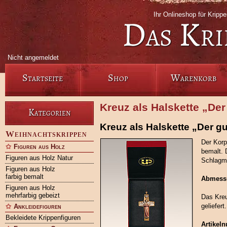
Ihr Onlineshop für Krip
Das Kri
Nicht angemeldet
Startseite
Shop
Warenkorb
Kreuz als Halskette „Der
Kategorien
Kreuz als Halskette „Der gu
Weihnachtskrippen
Der Korp
Figuren aus Holz
bemalt. 
Figuren aus Holz Natur
Schlagme
Figuren aus Holz
farbig bemalt
Abmess
Figuren aus Holz
mehrfarbig gebeizt
Das Kreu
geliefert.
Ankleidefiguren
Bekleidete Krippenfiguren
Artikel