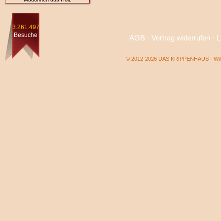
3.261.497
Besuche
AGB
·
Vertrag widerrufen
·
L
© 2012-2026 DAS KRIPPENHAUS · Wilf