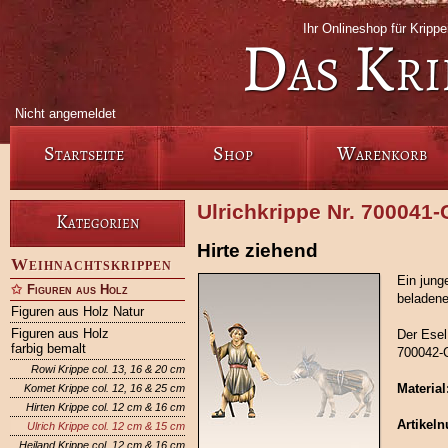
Ihr Onlineshop für Krip
Das Kri
Nicht angemeldet
Startseite
Shop
Warenkorb
Ulrichkrippe Nr. 700041
Kategorien
Hirte ziehend
Weihnachtskrippen
Ein jung
Figuren aus Holz
beladene
Figuren aus Holz Natur
Figuren aus Holz
Der Esel
farbig bemalt
700042-
Rowi Krippe col. 13, 16 & 20 cm
Material
Komet Krippe col. 12, 16 & 25 cm
Hirten Krippe col. 12 cm & 16 cm
Artikel
Ulrich Krippe col. 12 cm & 15 cm
Heiland Krippe col. 12 cm & 16 cm