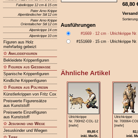
68,80
Fabelkrippe 12 cm & 15 cm
Pater Arno Krippe
Versand
Alpenländischer Stil 12 cm
Sortierung
Pater Arno Krippe
Ausführungen
Orientalischer Stil 12 cm
Alpenkrippe 14 cm
#1669
· 12 cm ·
Ulrichkrippe Nr
Alpenkrippe 10 cm
#151669
· 15 cm ·
Ulrichkrippe Nr
Figuren aus Holz
mehrfarbig gebeizt
Ankleidefiguren
Bekleidete Krippenfiguren
Figuren aus Gießmasse
Ähnliche Artikel
Spanische Krippenfiguren
Kindliche Krippenfiguren
Figuren aus Polyresin
Künstlerkrippen von Fritz Cox
Preiswerte Figurensätze
aus Kunststoff
Preiswerte Einzelfiguren
aus Kunststoff
Ulrichkrippe
Ulrichkrippe
Nr. 700HIZ‑COL‑12
Nr. 700064‑CO
Jesuskind und Wiege
[mehr]
[mehr]
Jesuskinder und Wiegen
89,85 €
82,
inkl. MwSt.
inkl. M
Tiere