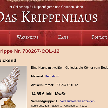
Ihr Onlineshop für Krippenfiguren und Geschenkideen
Das Krippenhaus
Warenkorb
Kasse
Kontakt
krippe Nr. 700267‑COL‑12
pickend
Eine Henne mit weißem Gefieder, die Körner vom Bode
Material:
Bergahorn
Artikelnummer:
700267‑COL‑12
14,85
€
inkl. MwSt.
Versandgruppe: 1
·
Versandkosten anzeigen
Sortierung: 325 · Status: 1 · Optionen: 1 ·
#1712