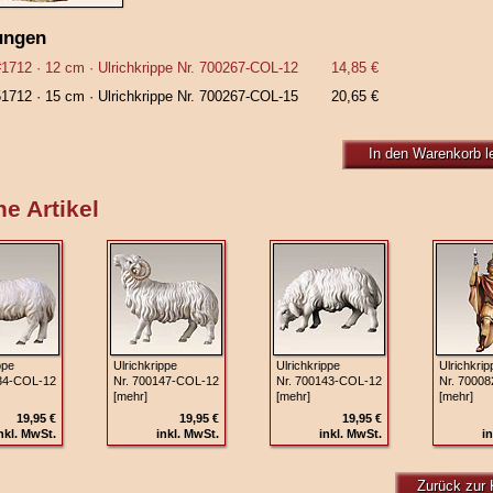
ungen
#1712
· 12 cm ·
Ulrichkrippe Nr. 700267‑COL‑12
14,85 €
51712
· 15 cm ·
Ulrichkrippe Nr. 700267‑COL‑15
20,65 €
In den Warenkorb l
e Artikel
ppe
Ulrichkrippe
Ulrichkrippe
Ulrichkrip
34‑COL‑12
Nr. 700147‑COL‑12
Nr. 700143‑COL‑12
Nr. 7000
[mehr]
[mehr]
[mehr]
19,95 €
19,95 €
19,95 €
nkl. MwSt.
inkl. MwSt.
inkl. MwSt.
in
Zurück zur 