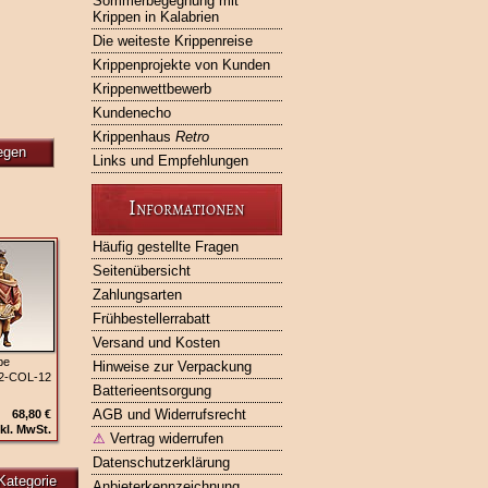
Sommerbegegnung mit
Krippen in Kalabrien
Die weiteste Krippenreise
Krippenprojekte von Kunden
Krippenwettbewerb
Kundenecho
Krippenhaus
Retro
egen
Links und Empfehlungen
Informationen
Häufig gestellte Fragen
Seitenübersicht
Zahlungsarten
Frühbestellerrabatt
Versand und Kosten
pe
Hinweise zur Verpackung
82‑COL‑12
Batterieentsorgung
AGB und Widerrufsrecht
68,80 €
kl. MwSt.
⚠
Vertrag widerrufen
Datenschutzerklärung
Kategorie
Anbieterkennzeichnung