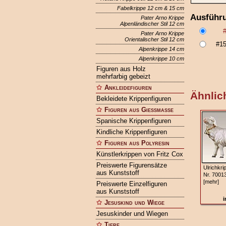
Fabelkrippe 12 cm & 15 cm
Ausführ
Pater Arno Krippe
Alpenländischer Stil 12 cm
Pater Arno Krippe
Orientalischer Stil 12 cm
#1
Alpenkrippe 14 cm
Alpenkrippe 10 cm
Figuren aus Holz
mehrfarbig gebeizt
Ankleidefiguren
Ähnlich
Bekleidete Krippenfiguren
Figuren aus Gießmasse
Spanische Krippenfiguren
Kindliche Krippenfiguren
Figuren aus Polyresin
Künstlerkrippen von Fritz Cox
Preiswerte Figurensätze
Ulrichkri
aus Kunststoff
Nr. 7001
[mehr]
Preiswerte Einzelfiguren
aus Kunststoff
i
Jesuskind und Wiege
Jesuskinder und Wiegen
Tiere