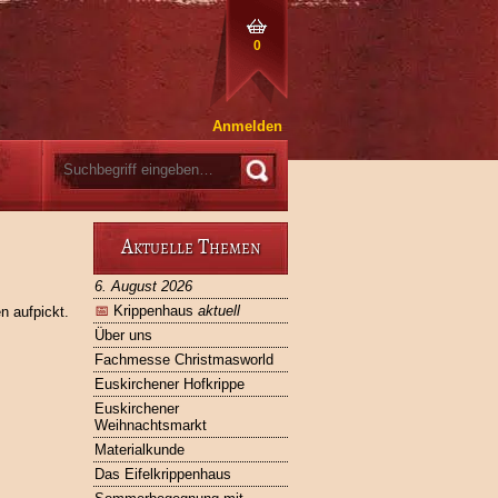
0
Anmelden
Aktuelle Themen
6. August 2026
📅
Krippenhaus
aktuell
n aufpickt.
Über uns
Fachmesse Christmasworld
Euskirchener Hofkrippe
Euskirchener
Weihnachtsmarkt
Materialkunde
Das Eifelkrippenhaus