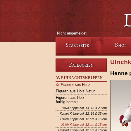
Nicht angemeldet
Startseite
Shop
Ulrich
Kategorien
Henne 
Weihnachtskrippen
Figuren aus Holz
Figuren aus Holz Natur
Figuren aus Holz
farbig bemalt
Rowi Krippe col. 13, 16 & 20 cm
Komet Krippe col. 12, 16 & 25 cm
Hirten Krippe col. 12 cm & 16 cm
Ulrich Krippe col. 12 cm & 15 cm
Heiland Krippe col. 12 cm & 16 cm