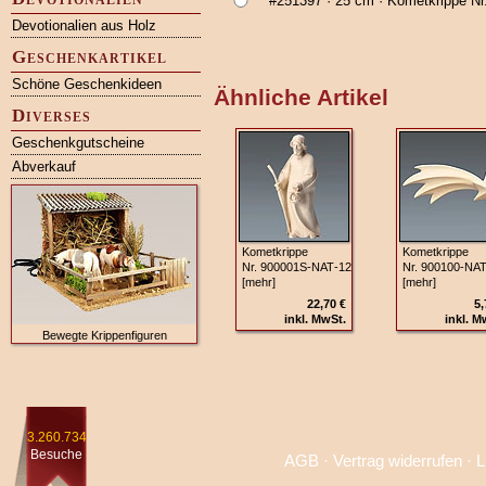
#251397
· 25 cm ·
Kometkrippe N
Devotionalien aus Holz
Geschenkartikel
Schöne Geschenkideen
Ähnliche Artikel
Diverses
Geschenkgutscheine
Abverkauf
Kometkrippe
Kometkrippe
Nr. 900001S‑NAT‑12
Nr. 900100‑NA
[mehr]
[mehr]
22,70 €
5,
inkl. MwSt.
inkl. M
Bewegte Krippenfiguren
3.260.734
Besuche
AGB
·
Vertrag widerrufen
·
L