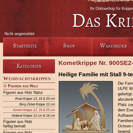
Ihr Onlineshop für Krip
Das Kri
Nicht angemeldet
Startseite
Shop
Warenkorb
Kometkrippe Nr. 900SE2
Kategorien
Heilige Familie mit Stall 9-te
Weihnachtskrippen
Der Fami
Figuren aus Holz
ULPE WO
Figuren aus Holz Natur
gefertig
Rowi Krippe 13, 16 & 20 cm
abzulenk
Berg Zirbel Krippe 12 cm
Platz zu
dem Ese
Komet Krippe 12, 16 & 25 cm
Aufbauen
Heiland Krippe 12 cm & 16 cm
Familien
Figuren aus Holz
farbig bemalt
Ochsen 
liegend.
Figuren aus Holz