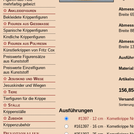
mehrfarbig gebeizt
Abmessu
Ankleidefiguren
Breite 6
Bekleidete Krippenfiguren
Figuren aus Gießmasse
Abmessu
Spanische Krippenfiguren
Breite 8
Kindliche Krippenfiguren
Abmessu
Figuren aus Polyresin
Breite 1
Künstlerkrippen von Fritz Cox
Preiswerte Figurensätze
Ausführ
aus Kunststoff
Preiswerte Einzelfiguren
Material
aus Kunststoff
Jesuskind und Wiege
Artikel
Jesuskinder und Wiegen
156,85
Tiere
Tierfiguren für die Krippe
Versand
Ställe
Sortierung
Ausführungen
Krippenställe
Zubehör
#1397
· 12 cm ·
Kometkrippe N
Krippenzubehör
#161397
· 16 cm ·
Kometkrippe N
Devotionalien