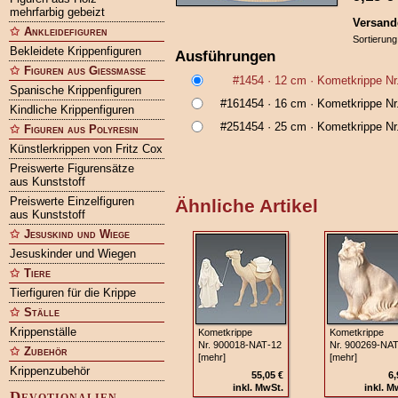
mehrfarbig gebeizt
Versand
Ankleidefiguren
Sortierung
Bekleidete Krippenfiguren
Ausführungen
Figuren aus Gießmasse
#1454
· 12 cm ·
Kometkrippe Nr
Spanische Krippenfiguren
#161454
· 16 cm ·
Kometkrippe Nr
Kindliche Krippenfiguren
#251454
· 25 cm ·
Kometkrippe Nr
Figuren aus Polyresin
Künstlerkrippen von Fritz Cox
Preiswerte Figurensätze
aus Kunststoff
Preiswerte Einzelfiguren
Ähnliche Artikel
aus Kunststoff
Jesuskind und Wiege
Jesuskinder und Wiegen
Tiere
Tierfiguren für die Krippe
Ställe
Krippenställe
Kometkrippe
Kometkrippe
Nr. 900018‑NAT‑12
Nr. 900269‑NA
Zubehör
[mehr]
[mehr]
Krippenzubehör
55,05 €
6,
inkl. MwSt.
inkl. M
Devotionalien