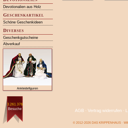
Devotionalien aus Holz
Geschenkartikel
Schöne Geschenkideen
Diverses
Geschenkgutscheine
Abverkauf
Ankleidefiguren
3.261.376
Besuche
AGB
·
Vertrag widerrufen
·
L
© 2012-2026 DAS KRIPPENHAUS · Wilf