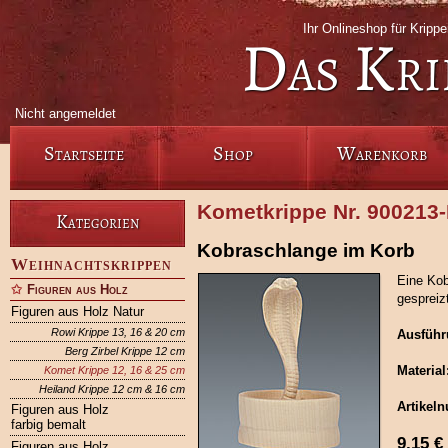
Ihr Onlineshop für Krip
Das Kri
Nicht angemeldet
Startseite
Shop
Warenkorb
Kometkrippe Nr. 900213
Kategorien
Kobraschlange im Korb
Weihnachtskrippen
Eine Kob
Figuren aus Holz
gespreiz
Figuren aus Holz Natur
Rowi Krippe 13, 16 & 20 cm
Ausführ
Berg Zirbel Krippe 12 cm
Material
Komet Krippe 12, 16 & 25 cm
Heiland Krippe 12 cm & 16 cm
Artikel
Figuren aus Holz
farbig bemalt
9,15
€
Figuren aus Holz