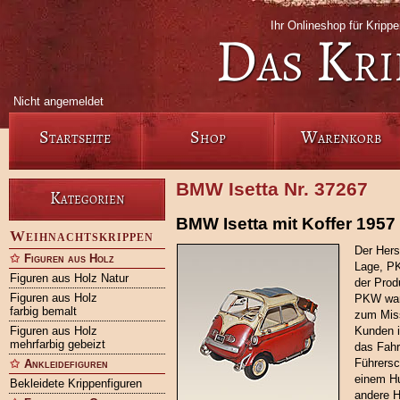
Ihr Onlineshop für Krip
Das Kri
Nicht angemeldet
Startseite
Shop
Warenkorb
BMW Isetta Nr. 37267
Kategorien
BMW Isetta mit Koffer 1957
Weihnachtskrippen
Der Hers
Figuren aus Holz
Lage, P
Figuren aus Holz Natur
der Prod
Figuren aus Holz
PKW war 
farbig bemalt
zum Miss
Figuren aus Holz
Kunden i
mehrfarbig gebeizt
das Fahr
Führersc
Ankleidefiguren
einem Hu
Bekleidete Krippenfiguren
andere H