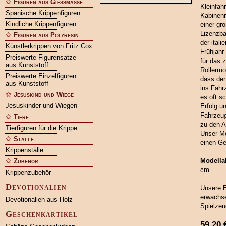
Figuren aus Gießmasse
Kleinfah
Spanische Krippenfiguren
Kabinenr
Kindliche Krippenfiguren
einer gr
Lizenzba
Figuren aus Polyresin
der ital
Künstlerkrippen von Fritz Cox
Frühjahr
Preiswerte Figurensätze
für das 
aus Kunststoff
Rollermo
Preiswerte Einzelfiguren
dass der
aus Kunststoff
ins Fahr
Jesuskind und Wiege
es oft s
Jesuskinder und Wiegen
Erfolg u
Fahrzeug
Tiere
zu den A
Tierfiguren für die Krippe
Unser Mod
Ställe
einen Ge
Krippenställe
Modell
Zubehör
cm.
Krippenzubehör
Devotionalien
Unsere B
erwachse
Devotionalien aus Holz
Spielzeu
Geschenkartikel
59,20