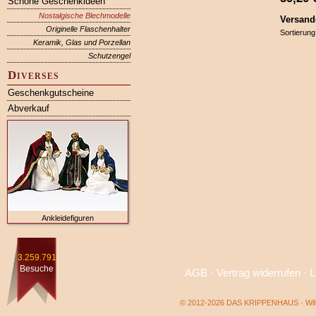
Schöne Geschenkideen
Nostalgische Blechmodelle
Versand
Originelle Flaschenhalter
Sortierung
Keramik, Glas und Porzellan
Schutzengel
Diverses
Geschenkgutscheine
Abverkauf
Ankleidefiguren
3.259.791
Besuche
AGB
·
Vertrag widerrufen
·
L
© 2012-2026 DAS KRIPPENHAUS · Wilf