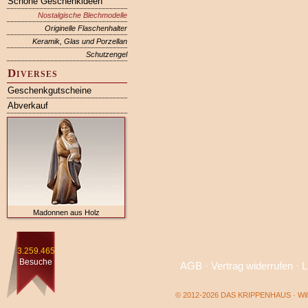
Schöne Geschenkideen
Nostalgische Blechmodelle
Originelle Flaschenhalter
Keramik, Glas und Porzellan
Schutzengel
Diverses
Geschenkgutscheine
Abverkauf
Madonnen aus Holz
3.259.465
Besuche
AGB
·
Vertrag widerrufen
·
L
© 2012-2026 DAS KRIPPENHAUS · Wilf