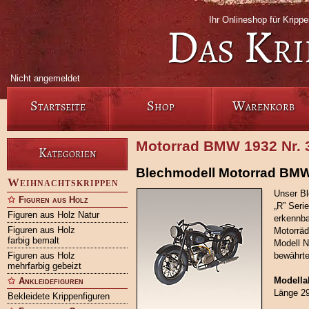
Ihr Onlineshop für Krip
Das Kri
Nicht angemeldet
Startseite
Shop
Warenkorb
Motorrad BMW 1932 Nr. 
Kategorien
Blechmodell Motorrad BM
Weihnachtskrippen
Unser Bl
Figuren aus Holz
„R” Seri
Figuren aus Holz Natur
erkennba
Figuren aus Holz
Motorräd
farbig bemalt
Modell N
Figuren aus Holz
bewährte
mehrfarbig gebeizt
Modell
Ankleidefiguren
Länge 29
Bekleidete Krippenfiguren