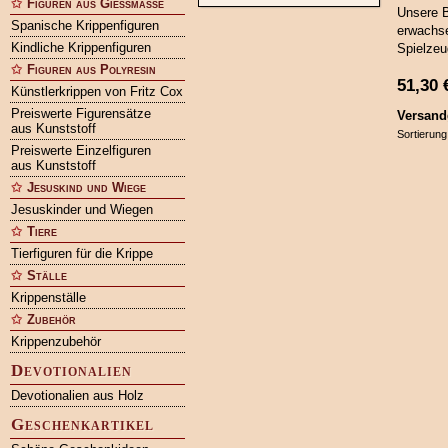
Figuren aus Gießmasse
Unsere B
Spanische Krippenfiguren
erwachse
Kindliche Krippenfiguren
Spielzeu
Figuren aus Polyresin
51,30
Künstlerkrippen von Fritz Cox
Preiswerte Figurensätze
Versand
aus Kunststoff
Sortierung
Preiswerte Einzelfiguren
aus Kunststoff
Jesuskind und Wiege
Jesuskinder und Wiegen
Tiere
Tierfiguren für die Krippe
Ställe
Krippenställe
Zubehör
Krippenzubehör
Devotionalien
Devotionalien aus Holz
Geschenkartikel