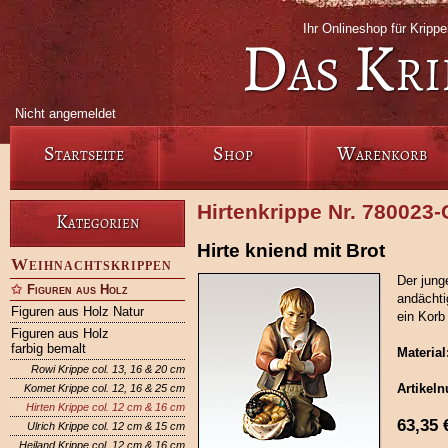
Ihr Onlineshop für Krip
Das Kri
Nicht angemeldet
Startseite
Shop
Warenkorb
Hirtenkrippe Nr. 780023
Kategorien
Hirte kniend mit Brot
Weihnachtskrippen
Der jung
Figuren aus Holz
andächti
Figuren aus Holz Natur
ein Korb
Figuren aus Holz
farbig bemalt
Material
Rowi Krippe col. 13, 16 & 20 cm
Artikel
Komet Krippe col. 12, 16 & 25 cm
Hirten Krippe col. 12 cm & 16 cm
63,35
Ulrich Krippe col. 12 cm & 15 cm
Heiland Krippe col. 12 cm & 16 cm