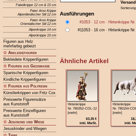
Versand
Fabelkrippe 12 cm & 15 cm
Sortierung
Pater Arno Krippe
Ausführungen
Alpenländischer Stil 12 cm
Pater Arno Krippe
#1053
· 12 cm ·
Hirtenkrippe N
Orientalischer Stil 12 cm
Alpenkrippe 14 cm
#11053
· 16 cm ·
Hirtenkrippe N
Alpenkrippe 10 cm
Figuren aus Holz
mehrfarbig gebeizt
Ankleidefiguren
Bekleidete Krippenfiguren
Ähnliche Artikel
Figuren aus Gießmasse
Spanische Krippenfiguren
Kindliche Krippenfiguren
Figuren aus Polyresin
Künstlerkrippen von Fritz Cox
Preiswerte Figurensätze
aus Kunststoff
Hirtenkrippe
Hirtenkrippe
Nr. 780352‑COL‑12
Nr. 780154‑CO
Preiswerte Einzelfiguren
[mehr]
[mehr]
aus Kunststoff
63,35 €
18,
Jesuskind und Wiege
inkl. MwSt.
inkl. M
Jesuskinder und Wiegen
Tiere