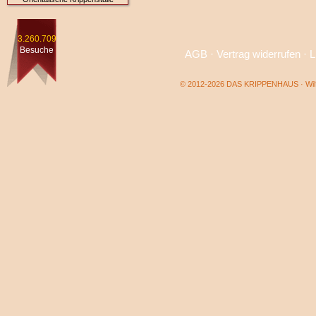
3.260.709
Besuche
AGB
·
Vertrag widerrufen
·
L
© 2012-2026 DAS KRIPPENHAUS · Wilf