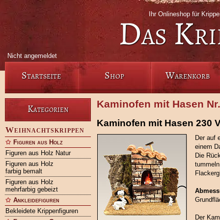
Ihr Onlineshop für Kripp
Das Kri
Nicht angemeldet
Startseite
Shop
Warenkorb
Kaminofen mit Hasen Nr
Kategorien
Kaminofen mit Hasen 230 V
Weihnachtskrippen
Der auf 
Figuren aus Holz
einem Da
Figuren aus Holz Natur
Die Rück
Figuren aus Holz
tummeln 
farbig bemalt
Flackergl
Figuren aus Holz
mehrfarbig gebeizt
Abmess
Grundflä
Ankleidefiguren
Bekleidete Krippenfiguren
Der Kami