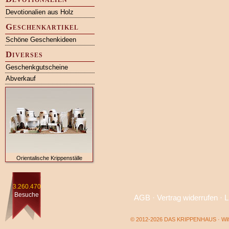
Devotionalien aus Holz
Geschenkartikel
Schöne Geschenkideen
Diverses
Geschenkgutscheine
Abverkauf
Orientalische Krippenställe
3.260.470
Besuche
AGB
·
Vertrag widerrufen
·
L
© 2012-2026 DAS KRIPPENHAUS · Wilf