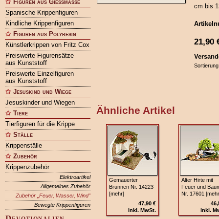
Figuren aus Gießmasse
cm bis 
Spanische Krippenfiguren
Kindliche Krippenfiguren
Artikel
Figuren aus Polyresin
21,90
Künstlerkrippen von Fritz Cox
Preiswerte Figurensätze
Versand
aus Kunststoff
Sortierung
Preiswerte Einzelfiguren
aus Kunststoff
Jesuskind und Wiege
Jesuskinder und Wiegen
Ähnliche Artikel
Tiere
Tierfiguren für die Krippe
Ställe
Krippenställe
Zubehör
Krippenzubehör
Elektroartikel
Gemauerter
Alter Hirte mit
Allgemeines Zubehör
Brunnen Nr. 14223
Feuer und Bau
[mehr]
Nr. 17601 [mehr
Zubehör „Feuer, Wasser, Wind”
47,90 €
46,
Bewegte Krippenfiguren
inkl. MwSt.
inkl. M
Devotionalien