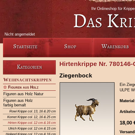
Ihr Onlineshop für Krip
Das Kri
Nicht angemeldet
Startseite
Shop
Warenkorb
Hirtenkrippe Nr. 780146
Kategorien
Ziegenbock
Weihnachtskrippen
Ein Zieg
Figuren aus Holz
ULPE W
Figuren aus Holz Natur
Figuren aus Holz
Material
farbig bemalt
Rowi Krippe col. 13, 16 & 20 cm
Artikel
Komet Krippe col. 12, 16 & 25 cm
18,00
Hirten Krippe col. 12 cm & 16 cm
Ulrich Krippe col. 12 cm & 15 cm
Versand
Heiland Krippe col. 12 cm & 16 cm