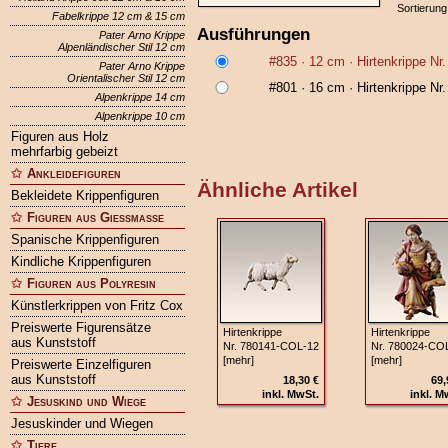
Sortierung
Fabelkrippe 12 cm & 15 cm
Ausführungen
Pater Arno Krippe
Alpenländischer Stil 12 cm
#835
· 12 cm ·
Hirtenkrippe N
Pater Arno Krippe
Orientalischer Stil 12 cm
#801
· 16 cm ·
Hirtenkrippe N
Alpenkrippe 14 cm
Alpenkrippe 10 cm
Figuren aus Holz
mehrfarbig gebeizt
Ankleidefiguren
Ähnliche Artikel
Bekleidete Krippenfiguren
Figuren aus Gießmasse
Spanische Krippenfiguren
Kindliche Krippenfiguren
Figuren aus Polyresin
Künstlerkrippen von Fritz Cox
Preiswerte Figurensätze
Hirtenkrippe
Hirtenkrippe
aus Kunststoff
Nr. 780141‑COL‑12
Nr. 780024‑CO
[mehr]
[mehr]
Preiswerte Einzelfiguren
aus Kunststoff
18,30 €
69,
inkl. MwSt.
inkl. M
Jesuskind und Wiege
Jesuskinder und Wiegen
Tiere