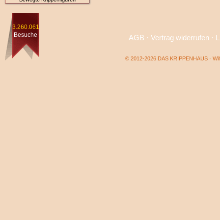
3.260.061
Besuche
AGB
·
Vertrag widerrufen
·
L
© 2012-2026 DAS KRIPPENHAUS · Wilf