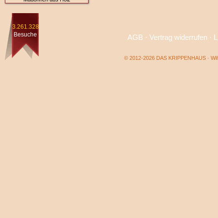
3.261.328
Besuche
AGB
·
Vertrag widerrufen
·
L
© 2012-2026 DAS KRIPPENHAUS · Wilf