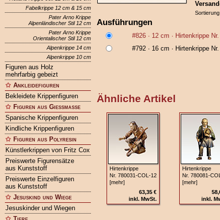
Versand
Fabelkrippe 12 cm & 15 cm
Sortierung
Pater Arno Krippe
Ausführungen
Alpenländischer Stil 12 cm
Pater Arno Krippe
#826
· 12 cm ·
Hirtenkrippe N
Orientalischer Stil 12 cm
Alpenkrippe 14 cm
#792
· 16 cm ·
Hirtenkrippe N
Alpenkrippe 10 cm
Figuren aus Holz
mehrfarbig gebeizt
Ankleidefiguren
Bekleidete Krippenfiguren
Ähnliche Artikel
Figuren aus Gießmasse
Spanische Krippenfiguren
Kindliche Krippenfiguren
Figuren aus Polyresin
Künstlerkrippen von Fritz Cox
Preiswerte Figurensätze
aus Kunststoff
Hirtenkrippe
Hirtenkrippe
Nr. 780031‑COL‑12
Nr. 780081‑CO
Preiswerte Einzelfiguren
[mehr]
[mehr]
aus Kunststoff
63,35 €
58,
Jesuskind und Wiege
inkl. MwSt.
inkl. M
Jesuskinder und Wiegen
Tiere