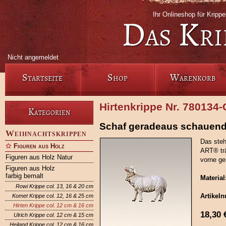
Ihr Onlineshop für Krip
Das Kri
Nicht angemeldet
Startseite
Shop
Warenkorb
Hirtenkrippe Nr. 780134
Kategorien
Schaf geradeaus schauend
Weihnachtskrippen
Das steh
Figuren aus Holz
ART® trä
Figuren aus Holz Natur
vorne ger
Figuren aus Holz
farbig bemalt
Material
Rowi Krippe col. 13, 16 & 20 cm
Artikel
Komet Krippe col. 12, 16 & 25 cm
Hirten Krippe col. 12 cm & 16 cm
18,30
Ulrich Krippe col. 12 cm & 15 cm
Heiland Krippe col. 12 cm & 16 cm