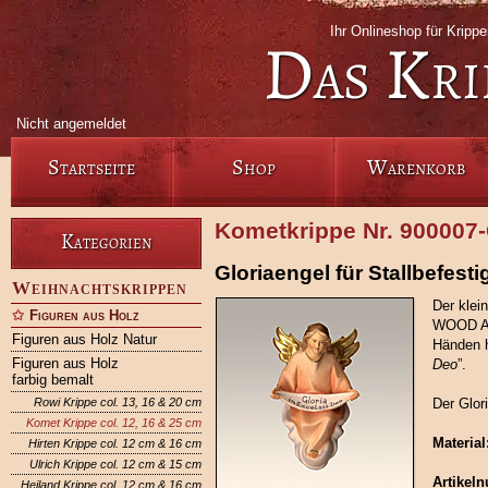
Ihr Onlineshop für Krip
Das Kri
Nicht angemeldet
Startseite
Shop
Warenkorb
Kometkrippe Nr. 900007
Kategorien
Gloriaengel für Stallbefest
Weihnachtskrippen
Der klei
Figuren aus Holz
WOOD AR
Figuren aus Holz Natur
Händen hä
Figuren aus Holz
Deo
”.
farbig bemalt
Rowi Krippe col. 13, 16 & 20 cm
Der Glor
Komet Krippe col. 12, 16 & 25 cm
Material
Hirten Krippe col. 12 cm & 16 cm
Ulrich Krippe col. 12 cm & 15 cm
Artikel
Heiland Krippe col. 12 cm & 16 cm