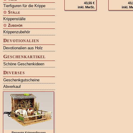
43,55 €
43,
Tierfiguren für die Krippe
inkl. MwSt.
inkl. M
Ställe
Krippenställe
Zubehör
Krippenzubehör
Devotionalien
Devotionalien aus Holz
Geschenkartikel
Schöne Geschenkideen
Diverses
Geschenkgutscheine
Abverkauf
Bewegte Krippenfiguren