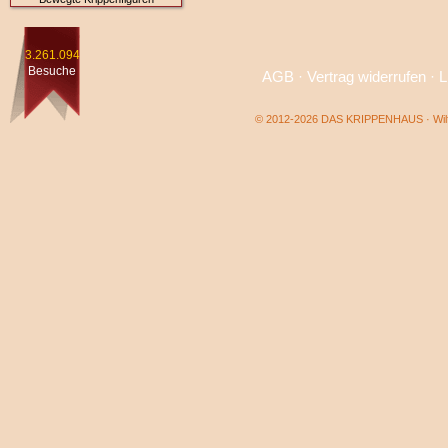
3.261.094
Besuche
AGB
·
Vertrag widerrufen
·
L
© 2012-2026 DAS KRIPPENHAUS · Wilf