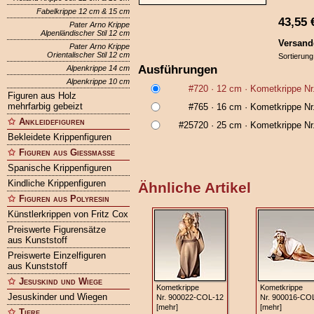
Fabelkrippe 12 cm & 15 cm
43,55
Pater Arno Krippe
Alpenländischer Stil 12 cm
Versand
Pater Arno Krippe
Orientalischer Stil 12 cm
Sortierung
Ausführungen
Alpenkrippe 14 cm
Alpenkrippe 10 cm
#720
· 12 cm ·
Kometkrippe Nr
Figuren aus Holz
mehrfarbig gebeizt
#765
· 16 cm ·
Kometkrippe Nr
Ankleidefiguren
#25720
· 25 cm ·
Kometkrippe Nr
Bekleidete Krippenfiguren
Figuren aus Gießmasse
Spanische Krippenfiguren
Kindliche Krippenfiguren
Ähnliche Artikel
Figuren aus Polyresin
Künstlerkrippen von Fritz Cox
Preiswerte Figurensätze
aus Kunststoff
Preiswerte Einzelfiguren
aus Kunststoff
Jesuskind und Wiege
Kometkrippe
Kometkrippe
Jesuskinder und Wiegen
Nr. 900022‑COL‑12
Nr. 900016‑CO
[mehr]
[mehr]
Tiere