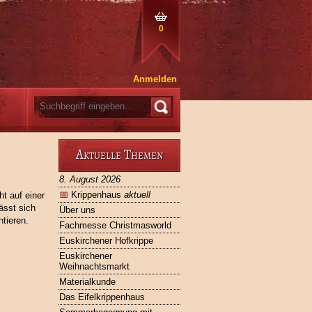
0
Anmelden
Aktuelle Themen
8. August 2026
📅
Krippenhaus
aktuell
t auf einer
ässt sich
Über uns
tieren.
Fachmesse Christmasworld
Euskirchener Hofkrippe
Euskirchener
Weihnachtsmarkt
Materialkunde
Das Eifelkrippenhaus