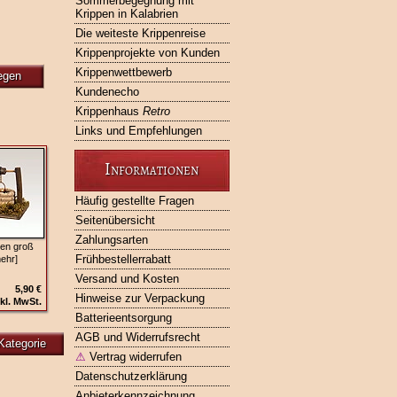
Sommerbegegnung mit
Krippen in Kalabrien
Die weiteste Krippenreise
Krippenprojekte von Kunden
Krippenwettbewerb
egen
Kundenecho
Krippenhaus
Retro
Links und Empfehlungen
Informationen
Häufig gestellte Fragen
Seitenübersicht
Zahlungsarten
en groß
Frühbestellerrabatt
ehr]
Versand und Kosten
5,90 €
Hinweise zur Verpackung
kl. MwSt.
Batterieentsorgung
AGB und Widerrufsrecht
Kategorie
⚠
Vertrag widerrufen
Datenschutzerklärung
Anbieterkennzeichnung