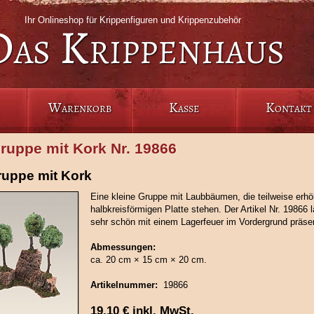
Ihr Onlineshop für Krippenfiguren und Krippenzubehör
Das Krippenhaus
Warenkorb
Kasse
Kontakt
uppe mit Kork Nr. 19866
uppe mit Kork
Eine kleine Gruppe mit Laubbäumen, die teilweise erhöh
halbkreisförmigen Platte stehen. Der Artikel Nr. 19866 l
sehr schön mit einem Lagerfeuer im Vordergrund präsen
Abmessungen:
ca. 20 cm × 15 cm × 20 cm.
Artikelnummer:
19866
19,10
€
inkl. MwSt.