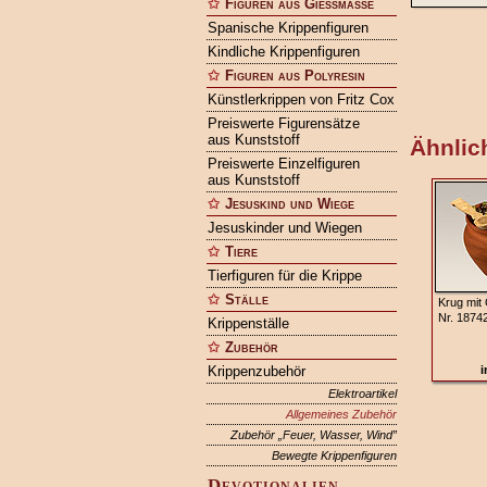
Figuren aus Gießmasse
Spanische Krippenfiguren
Kindliche Krippenfiguren
Figuren aus Polyresin
Künstlerkrippen von Fritz Cox
Preiswerte Figurensätze
aus Kunststoff
Ähnlich
Preiswerte Einzelfiguren
aus Kunststoff
Jesuskind und Wiege
Jesuskinder und Wiegen
Tiere
Tierfiguren für die Krippe
Ställe
Krug mit 
Nr. 1874
Krippenställe
Zubehör
Krippenzubehör
i
Elektroartikel
Allgemeines Zubehör
Zubehör „Feuer, Wasser, Wind”
Bewegte Krippenfiguren
Devotionalien