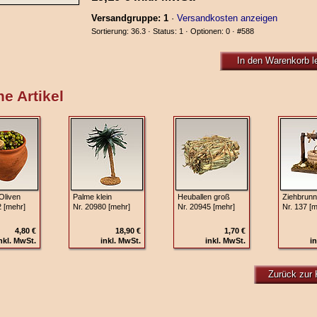
Versandgruppe: 1
·
Versandkosten anzeigen
Sortierung: 36.3 · Status: 1 · Optionen: 0 ·
#588
In den Warenkorb l
e Artikel
Oliven
Palme klein
Heuballen groß
Ziehbrunn
2 [mehr]
Nr. 20980 [mehr]
Nr. 20945 [mehr]
Nr. 137 [m
4,80 €
18,90 €
1,70 €
nkl. MwSt.
inkl. MwSt.
inkl. MwSt.
in
Zurück zur 