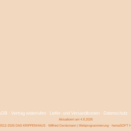
AGB
·
Vertrag widerrufen
·
Liefer- und Versandkosten
·
Datenschutz
Aktualisiert am 4.8.2026
2012-2026 DAS KRIPPENHAUS · Wilfried Gerdsmann | Webprogrammierung ·
hemaSOFT He