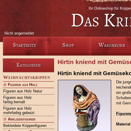
Ihr Onlineshop für Krip
Das Kri
Nicht angemeldet
Startseite
Shop
Warenkorb
Hirtin kniend mit Gemüs
Kategorien
Hirtin kniend mit Gemüsek
Weihnachtskrippen
Die jung
Figuren aus Holz
reichend
Figuren aus Holz Natur
ein groß
Figuren aus Holz
Schulter
farbig bemalt
mit Gemü
Figuren aus Holz
mehrfarbig gebeizt
Figuren
Ankleidefiguren
Material
Bekleidete Krippenfiguren