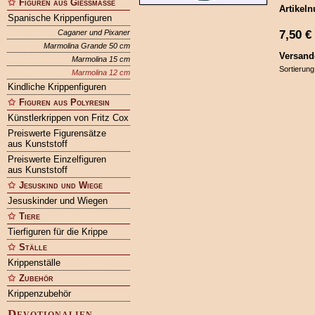
Figuren aus Gießmasse
Artikel
Spanische Krippenfiguren
7,50
€
Caganer und Pixaner
Marmolina Grande 50 cm
Versand
Marmolina 15 cm
Sortierung
Marmolina 12 cm
Kindliche Krippenfiguren
Figuren aus Polyresin
Künstlerkrippen von Fritz Cox
Preiswerte Figurensätze
aus Kunststoff
Preiswerte Einzelfiguren
aus Kunststoff
Jesuskind und Wiege
Jesuskinder und Wiegen
Tiere
Tierfiguren für die Krippe
Ställe
Krippenställe
Zubehör
Krippenzubehör
Devotionalien