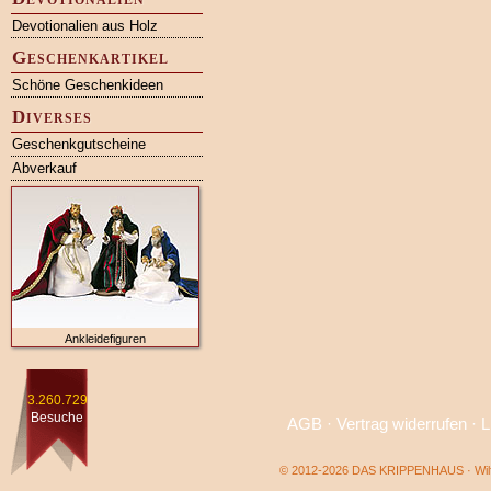
Devotionalien aus Holz
Geschenkartikel
Schöne Geschenkideen
Diverses
Geschenkgutscheine
Abverkauf
Ankleidefiguren
3.260.729
Besuche
AGB
·
Vertrag widerrufen
·
L
© 2012-2026 DAS KRIPPENHAUS · Wilf