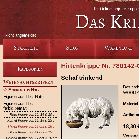
Ihr Onlineshop für Krip
Das Kri
Nicht angemeldet
Startseite
Shop
Warenkorb
Hirtenkrippe Nr. 780142
Kategorien
Schaf trinkend
Weihnachtskrippen
Das steh
Figuren aus Holz
WOOD AR
Figuren aus Holz Natur
Figuren aus Holz
Material
farbig bemalt
Rowi Krippe col. 13, 16 & 20 cm
Artikel
Komet Krippe col. 12, 16 & 25 cm
18,30
Hirten Krippe col. 12 cm & 16 cm
Ulrich Krippe col. 12 cm & 15 cm
Versand
Heiland Krippe col. 12 cm & 16 cm