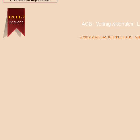
3.261.177
Besuche
AGB
·
Vertrag widerrufen
·
L
© 2012-2026 DAS KRIPPENHAUS · Wilf