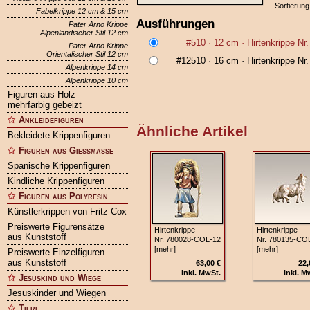
Sortierung
Fabelkrippe 12 cm & 15 cm
Ausführungen
Pater Arno Krippe
Alpenländischer Stil 12 cm
#510
· 12 cm ·
Hirtenkrippe N
Pater Arno Krippe
Orientalischer Stil 12 cm
#12510
· 16 cm ·
Hirtenkrippe N
Alpenkrippe 14 cm
Alpenkrippe 10 cm
Figuren aus Holz
mehrfarbig gebeizt
Ankleidefiguren
Ähnliche Artikel
Bekleidete Krippenfiguren
Figuren aus Gießmasse
Spanische Krippenfiguren
Kindliche Krippenfiguren
Figuren aus Polyresin
Künstlerkrippen von Fritz Cox
Preiswerte Figurensätze
Hirtenkrippe
Hirtenkrippe
aus Kunststoff
Nr. 780028‑COL‑12
Nr. 780135‑CO
[mehr]
[mehr]
Preiswerte Einzelfiguren
aus Kunststoff
63,00 €
22,
inkl. MwSt.
inkl. M
Jesuskind und Wiege
Jesuskinder und Wiegen
Tiere