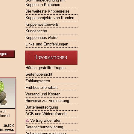
Sommerbegegnung mit
Krippen in Kalabrien
Die weiteste Krippenreise
Krippenprojekte von Kunden
Krippenwettbewerb
Kundenecho
Krippenhaus
Retro
Links und Empfehlungen
egen
Informationen
Häufig gestellte Fragen
Seitenübersicht
Zahlungsarten
Frühbestellerrabatt
Versand und Kosten
Hinweise zur Verpackung
Batterieentsorgung
osch
AGB und Widerrufsrecht
 [mehr]
⚠
Vertrag widerrufen
19,50 €
Datenschutzerklärung
kl. MwSt.
Anbieterkennzeichnung