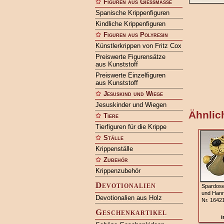
Figuren aus Gießmasse
Spanische Krippenfiguren
Kindliche Krippenfiguren
Figuren aus Polyresin
Künstlerkrippen von Fritz Cox
Preiswerte Figurensätze
aus Kunststoff
Preiswerte Einzelfiguren
aus Kunststoff
Jesuskind und Wiege
Jesuskinder und Wiegen
Ähnlich
Tiere
Tierfiguren für die Krippe
Ställe
Krippenställe
Zubehör
Krippenzubehör
Devotionalien
Spardose
und Hann
Devotionalien aus Holz
Nr. 1642
Geschenkartikel
i