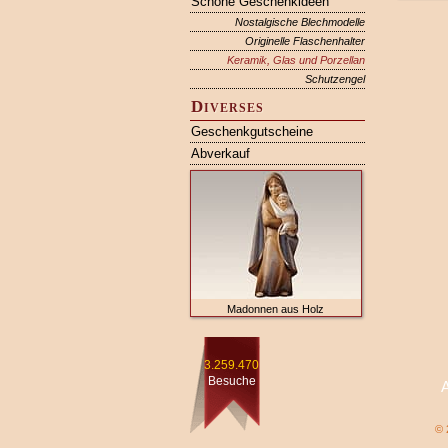
Schöne Geschenkideen
Nostalgische Blechmodelle
Originelle Flaschenhalter
Keramik, Glas und Porzellan
Schutzengel
Diverses
Geschenkgutscheine
Abverkauf
Madonnen aus Holz
3.259.470
Besuche
© 