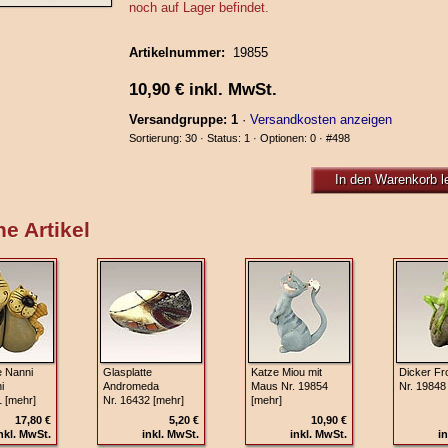
noch auf Lager befindet.
Artikelnummer:
19855
10,90
€
inkl. MwSt.
Versandgruppe: 1
·
Versandkosten anzeigen
Sortierung: 30 · Status: 1 · Optionen: 0 ·
#498
In den Warenkorb l
e Artikel
 Nanni
Glasplatte
Katze Miou mit
Dicker Fr
i
Andromeda
Maus Nr. 19854
Nr. 19848
1 [mehr]
Nr. 16432 [mehr]
[mehr]
17,80 €
5,20 €
10,90 €
nkl. MwSt.
inkl. MwSt.
inkl. MwSt.
in