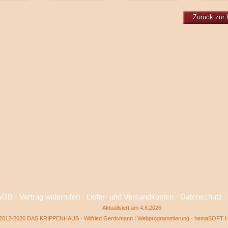
Zurück zur 
AGB
·
Vertrag widerrufen
·
Liefer- und Versandkosten
·
Datenschutz
Aktualisiert am 4.8.2026
2012-2026 DAS KRIPPENHAUS · Wilfried Gerdsmann | Webprogrammierung ·
hemaSOFT He