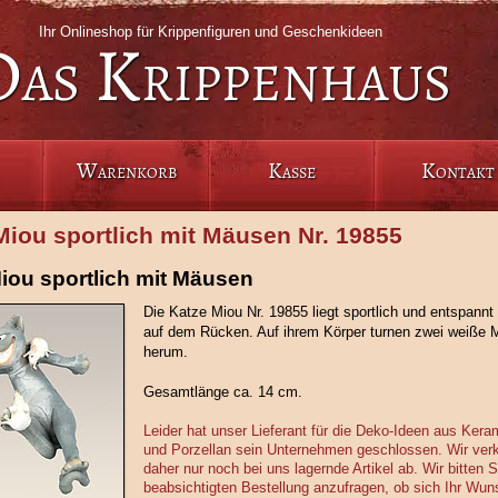
Ihr Onlineshop für Krippenfiguren und Geschenkideen
Das Krippenhaus
Warenkorb
Kasse
Kontakt
Miou sportlich mit Mäusen Nr. 19855
iou sportlich mit Mäusen
Die Katze Miou Nr. 19855 liegt sportlich und entspannt
auf dem Rücken. Auf ihrem Körper turnen zwei weiße
herum.
Gesamtlänge ca. 14 cm.
Leider hat unser Lieferant für die Deko-Ideen aus Kera
und Porzellan sein Unternehmen geschlossen. Wir ver
daher nur noch bei uns lagernde Artikel ab. Wir bitten 
beabsichtigten Bestellung anzufragen, ob sich Ihr Wuns