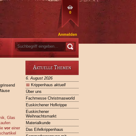
0
Anmelden
Aktuelle Themen
6. August 2026
📅
Krippenhaus
aktuell
 grinsend
 Mäuse
Über uns
Fachmesse Christmasworld
Euskirchener Hofkrippe
Euskirchener
Weihnachtsmarkt
mik, Glas
kaufen
Materialkunde
Sie
vor
einer
Das Eifelkrippenhaus
chartikel