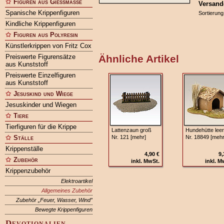
Figuren aus Gießmasse
Versand
Spanische Krippenfiguren
Sortierung
Kindliche Krippenfiguren
Figuren aus Polyresin
Künstlerkrippen von Fritz Cox
Preiswerte Figurensätze
Ähnliche Artikel
aus Kunststoff
Preiswerte Einzelfiguren
aus Kunststoff
Jesuskind und Wiege
Jesuskinder und Wiegen
Tiere
Tierfiguren für die Krippe
Lattenzaun groß
Hundehütte leer
Ställe
Nr. 121 [mehr]
Nr. 18849 [mehr
Krippenställe
4,90 €
9,
Zubehör
inkl. MwSt.
inkl. M
Krippenzubehör
Elektroartikel
Allgemeines Zubehör
Zubehör „Feuer, Wasser, Wind”
Bewegte Krippenfiguren
Devotionalien