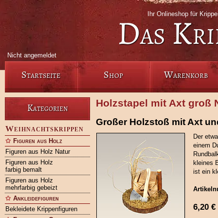
Ihr Onlineshop für Kripp
Das Kri
Nicht angemeldet
Startseite
Shop
Warenkorb
Holzstapel mit Axt groß 
Kategorien
Großer Holzstoß mit Axt un
Weihnachtskrippen
Der etwa
Figuren aus Holz
einem D
Figuren aus Holz Natur
Rundbalk
Figuren aus Holz
kleines 
farbig bemalt
ist ein k
Figuren aus Holz
mehrfarbig gebeizt
Artikel
Ankleidefiguren
6,20
€
Bekleidete Krippenfiguren