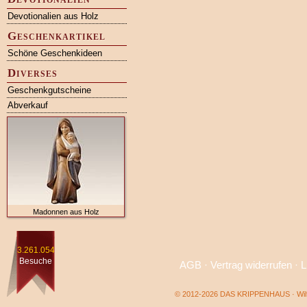
Devotionalien aus Holz
Geschenkartikel
Schöne Geschenkideen
Diverses
Geschenkgutscheine
Abverkauf
Madonnen aus Holz
3.261.054
Besuche
AGB
·
Vertrag widerrufen
·
L
© 2012-2026 DAS KRIPPENHAUS · Wilf