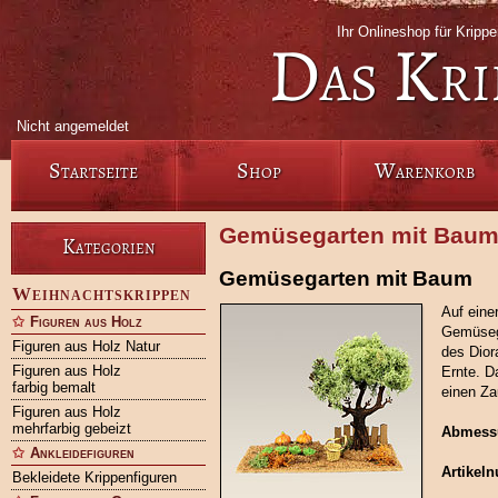
Ihr Onlineshop für Kripp
Das Kri
Nicht angemeldet
Startseite
Shop
Warenkorb
Gemüsegarten mit Baum 
Kategorien
Gemüsegarten mit Baum
Weihnachtskrippen
Auf einer
Figuren aus Holz
Gemüsega
Figuren aus Holz Natur
des Dior
Figuren aus Holz
Ernte. D
farbig bemalt
einen Za
Figuren aus Holz
mehrfarbig gebeizt
Abmess
Ankleidefiguren
Artikel
Bekleidete Krippenfiguren