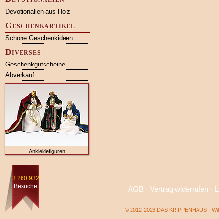
Devotionalien aus Holz
Geschenkartikel
Schöne Geschenkideen
Diverses
Geschenkgutscheine
Abverkauf
Ankleidefiguren
3.260.932
Besuche
AGB
·
Vertrag widerrufen
·
L
© 2012-2026 DAS KRIPPENHAUS · Wilf