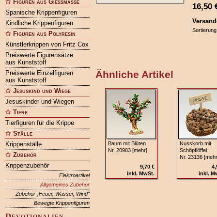
Figuren aus Gießmasse
16,50
Spanische Krippenfiguren
Versand
Kindliche Krippenfiguren
Sortierung
Figuren aus Polyresin
Künstlerkrippen von Fritz Cox
Preiswerte Figurensätze
aus Kunststoff
Ähnliche Artikel
Preiswerte Einzelfiguren
aus Kunststoff
Jesuskind und Wiege
Jesuskinder und Wiegen
Tiere
Tierfiguren für die Krippe
Ställe
Krippenställe
Baum mit Blüten
Nusskorb mit
Nr. 20983 [mehr]
Schöpflöffel
Zubehör
Nr. 23136 [mehr
Krippenzubehör
9,70 €
4,
inkl. MwSt.
inkl. M
Elektroartikel
Allgemeines Zubehör
Zubehör „Feuer, Wasser, Wind”
Bewegte Krippenfiguren
Devotionalien