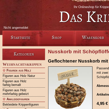
Ihr Onlineshop für Kripp
Das Kri
Nicht angemeldet
Startseite
Shop
Warenkorb
Nusskorb mit Schöpflöffe
Kategorien
Geflochtener Nusskorb mit 
Weihnachtskrippen
Passend 
Figuren aus Holz
mit zwei 
Figuren aus Holz Natur
Schöpflöf
Figuren aus Holz
farbig bemalt
Abmess
Figuren aus Holz
mehrfarbig gebeizt
Artikel
Ankleidefiguren
4,95
€
Bekleidete Krippenfiguren