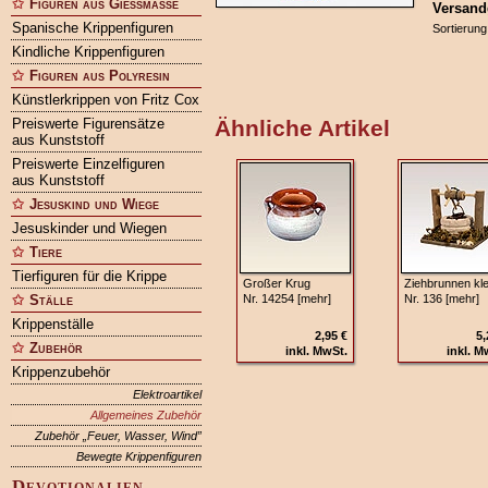
Figuren aus Gießmasse
Versand
Spanische Krippenfiguren
Sortierung
Kindliche Krippenfiguren
Figuren aus Polyresin
Künstlerkrippen von Fritz Cox
Preiswerte Figurensätze
Ähnliche Artikel
aus Kunststoff
Preiswerte Einzelfiguren
aus Kunststoff
Jesuskind und Wiege
Jesuskinder und Wiegen
Tiere
Tierfiguren für die Krippe
Großer Krug
Ziehbrunnen kle
Ställe
Nr. 14254 [mehr]
Nr. 136 [mehr]
Krippenställe
2,95 €
5,
Zubehör
inkl. MwSt.
inkl. M
Krippenzubehör
Elektroartikel
Allgemeines Zubehör
Zubehör „Feuer, Wasser, Wind”
Bewegte Krippenfiguren
Devotionalien