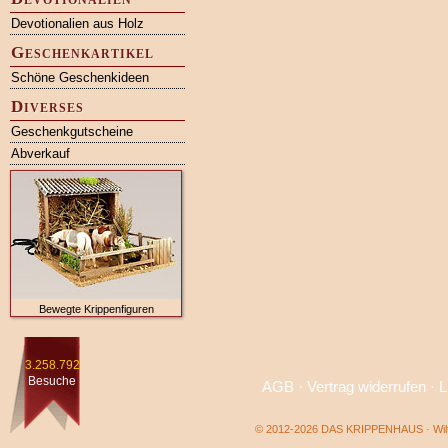
Devotionalien aus Holz
Geschenkartikel
Schöne Geschenkideen
Diverses
Geschenkgutscheine
Abverkauf
Bewegte Krippenfiguren
3.258.792
Besuche
AGB
·
Vertrag widerrufen
·
L
© 2012-2026 DAS KRIPPENHAUS · Wilf