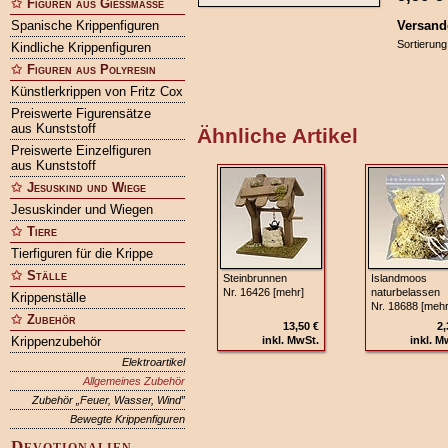
Figuren aus Gießmasse
Spanische Krippenfiguren
Versand
Sortierung
Kindliche Krippenfiguren
Figuren aus Polyresin
Künstlerkrippen von Fritz Cox
Preiswerte Figurensätze
aus Kunststoff
Ähnliche Artikel
Preiswerte Einzelfiguren
aus Kunststoff
Jesuskind und Wiege
Jesuskinder und Wiegen
Tiere
Tierfiguren für die Krippe
Ställe
Steinbrunnen
Islandmoos
Nr. 16426 [mehr]
naturbelassen
Krippenställe
Nr. 18688 [mehr
Zubehör
13,50 €
2,
Krippenzubehör
inkl. MwSt.
inkl. M
Elektroartikel
Allgemeines Zubehör
Zubehör „Feuer, Wasser, Wind”
Bewegte Krippenfiguren
Devotionalien