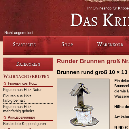
Ihr Onlineshop für Kripp
Das Kri
Nicht angemeldet
Startseite
Shop
Warenkorb
Runder Brunnen groß Nr
Kategorien
Brunnen rund groß 10 × 13
Weihnachtskrippen
Ein deko
Figuren aus Holz
Brunnenb
Figuren aus Holz Natur
die wie 
Figuren aus Holz
Wasseren
farbig bemalt
Figuren aus Holz
Höhe de
mehrfarbig gebeizt
Artikel
Ankleidefiguren
Bekleidete Krippenfiguren
9,90
€