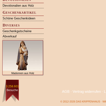
Devotionalien aus Holz
Geschenkartikel
Schöne Geschenkideen
Diverses
Geschenkgutscheine
Abverkauf
Madonnen aus Holz
3.258.601
Besuche
AGB
·
Vertrag widerrufen
·
L
© 2012-2026 DAS KRIPPENHAUS · Wilf