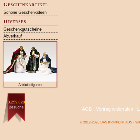
Geschenkartikel
Schöne Geschenkideen
Diverses
Geschenkgutscheine
Abverkauf
Ankleidefiguren
3.259.828
Besuche
AGB
·
Vertrag widerrufen
·
L
© 2012-2026 DAS KRIPPENHAUS · Wilf