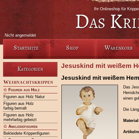
Ihr Onlineshop für Krip
Das Kri
Nicht angemeldet
Startseite
Shop
Warenkorb
Jesuskind mit weißem H
Kategorien
Jesuskind mit weißem Hem
Weihnachtskrippen
Das Jesu
Figuren aus Holz
Hemdche
Figuren aus Holz Natur
einen go
Figuren aus Holz
farbig bemalt
Die Läng
Figuren aus Holz
mehrfarbig gebeizt
Material
Ankleidefiguren
Artikel
Bekleidete Krippenfiguren