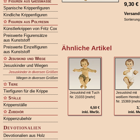
Figuren aus Gießmasse
9,30
€
Spanische Krippenfiguren
Versand
Kindliche Krippenfiguren
Sortierung
Figuren aus Polyresin
Künstlerkrippen von Fritz Cox
Preiswerte Figurensätze
aus Kunststoff
Ähnliche Artikel
Preiswerte Einzelfiguren
aus Kunststoff
Jesuskind und Wiege
Jesuskinder und Wiegen
Jesuskinder in diversen Größen
Wiegen in diversen Größen
Tiere
Tierfiguren für die Krippe
Jesuskind mit Tuch
Jesuskind mit
Nr. 21033 [mehr]
weißem Hemdc
Ställe
Nr. 15369 [mehr
Krippenställe
6,50 €
3,
Zubehör
inkl. MwSt.
inkl. M
Krippenzubehör
Devotionalien
Devotionalien aus Holz