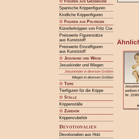
Figuren aus Gießmasse
Spanische Krippenfiguren
Kindliche Krippenfiguren
Figuren aus Polyresin
Künstlerkrippen von Fritz Cox
Preiswerte Figurensätze
aus Kunststoff
Ähnlich
Preiswerte Einzelfiguren
aus Kunststoff
Jesuskind und Wiege
Jesuskinder und Wiegen
Jesuskinder in diversen Größen
Wiegen in diversen Größen
Tiere
Jesuskin
Tierfiguren für die Krippe
weißem 
Nr. 1536
Ställe
Krippenställe
i
Zubehör
Krippenzubehör
Devotionalien
Devotionalien aus Holz