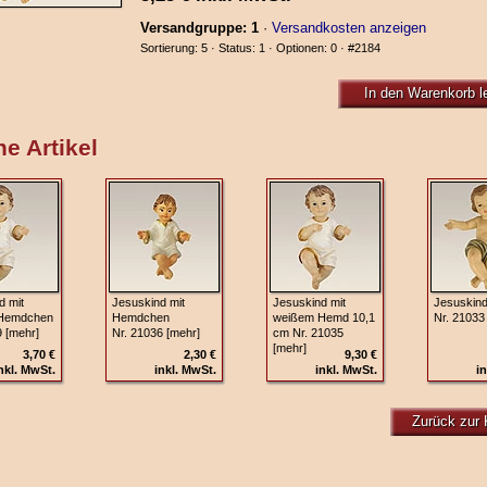
Versandgruppe: 1
·
Versandkosten anzeigen
Sortierung: 5 · Status: 1 · Optionen: 0 ·
#2184
In den Warenkorb l
e Artikel
d mit
Jesuskind mit
Jesuskind mit
Jesuskind
Hemdchen
Hemdchen
weißem Hemd 10,1
Nr. 21033
9 [mehr]
Nr. 21036 [mehr]
cm Nr. 21035
[mehr]
3,70 €
2,30 €
9,30 €
nkl. MwSt.
inkl. MwSt.
inkl. MwSt.
in
Zurück zur 