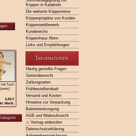
Sommerbegegnung mit
Krippen in Kalabrien
Die weiteste Krippenreise
Krippenprojekte von Kunden
Krippenwettbewerb
egen
Kundenecho
Krippenhaus
Retro
Links und Empfehlungen
Informationen
Häufig gestellte Fragen
Seitenübersicht
Zahlungsarten
 mit Tuch
Frühbestellerrabatt
 [mehr]
Versand und Kosten
6,50 €
Hinweise zur Verpackung
kl. MwSt.
Batterieentsorgung
AGB und Widerrufsrecht
Kategorie
⚠
Vertrag widerrufen
Datenschutzerklärung
Anbieterkennzeichnung