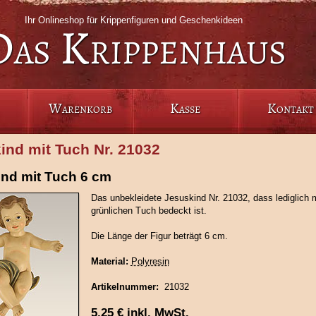
Ihr Onlineshop für Krippenfiguren und Geschenkideen
Das Krippenhaus
Warenkorb
Kasse
Kontakt
ind mit Tuch Nr. 21032
nd mit Tuch 6 cm
Das unbekleidete Jesuskind Nr. 21032, dass lediglich 
grünlichen Tuch bedeckt ist.
Die Länge der Figur beträgt 6 cm.
Material:
Polyresin
Artikelnummer:
21032
5,25
€
inkl. MwSt.