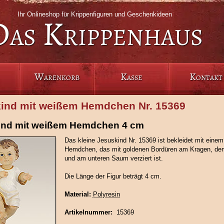
Ihr Onlineshop für Krippenfiguren und Geschenkideen
Das Krippenhaus
Warenkorb
Kasse
Kontakt
ind mit weißem Hemdchen Nr. 15369
ind mit weißem Hemdchen 4 cm
Das kleine Jesuskind Nr. 15369 ist bekleidet mit eine
Hemdchen, das mit goldenen Bordüren am Kragen, de
und am unteren Saum verziert ist.
Die Länge der Figur beträgt 4 cm.
Material:
Polyresin
Artikelnummer:
15369