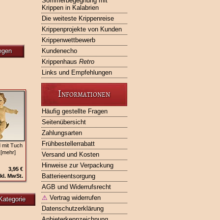
Sommerbegegnung mit
Krippen in Kalabrien
Die weiteste Krippenreise
Krippenprojekte von Kunden
Krippenwettbewerb
egen
Kundenecho
Krippenhaus
Retro
Links und Empfehlungen
Informationen
Häufig gestellte Fragen
Seitenübersicht
Zahlungsarten
Frühbestellerrabatt
 mit Tuch
 [mehr]
Versand und Kosten
Hinweise zur Verpackung
3,95 €
Batterieentsorgung
kl. MwSt.
AGB und Widerrufsrecht
⚠
Vertrag widerrufen
Kategorie
Datenschutzerklärung
Anbieterkennzeichnung