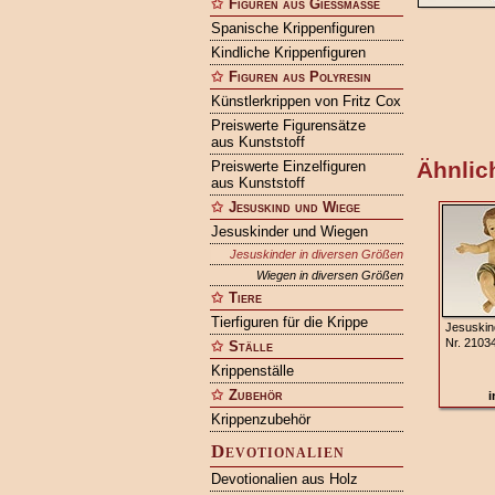
Figuren aus Gießmasse
Spanische Krippenfiguren
Kindliche Krippenfiguren
Figuren aus Polyresin
Künstlerkrippen von Fritz Cox
Preiswerte Figurensätze
aus Kunststoff
Ähnlich
Preiswerte Einzelfiguren
aus Kunststoff
Jesuskind und Wiege
Jesuskinder und Wiegen
Jesuskinder in diversen Größen
Wiegen in diversen Größen
Tiere
Tierfiguren für die Krippe
Jesuskin
Nr. 2103
Ställe
Krippenställe
Zubehör
i
Krippenzubehör
Devotionalien
Devotionalien aus Holz