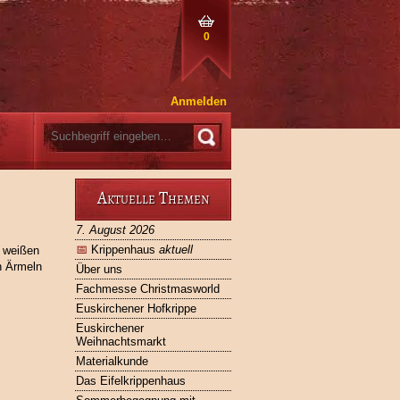
0
Anmelden
Aktuelle Themen
7. August 2026
📅
Krippenhaus
aktuell
m weißen
n Ärmeln
Über uns
Fachmesse Christmasworld
Euskirchener Hofkrippe
Euskirchener
Weihnachtsmarkt
Materialkunde
Das Eifelkrippenhaus