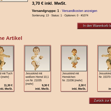
3,70
€
inkl. MwSt.
Versandgruppe: 1
·
Versandkosten anzeigen
Sortierung: 13 · Status: 1 · Optionen: 0 ·
#1074
In den Warenkorb l
e Artikel
d mit Tuch
Jesuskind mit
Jesuskind mit
Jesuskind
4 [mehr]
weißem Hemd 10,1
Hemdchen
Nr. 15370
cm Nr. 21035
Nr. 21036 [mehr]
[mehr]
11,30 €
9,30 €
2,30 €
nkl. MwSt.
inkl. MwSt.
inkl. MwSt.
in
Zurück zur 