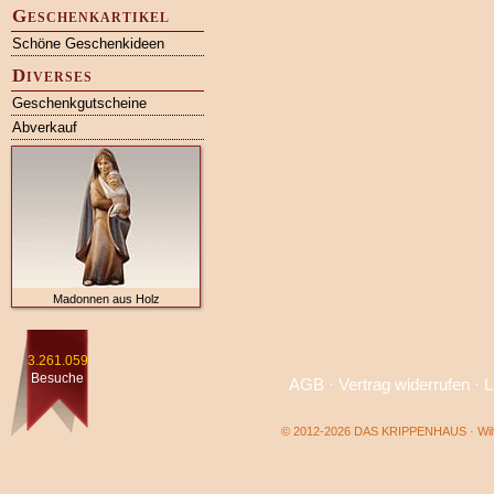
Geschenkartikel
Schöne Geschenkideen
Diverses
Geschenkgutscheine
Abverkauf
Madonnen aus Holz
3.261.059
Besuche
AGB
·
Vertrag widerrufen
·
L
© 2012-2026 DAS KRIPPENHAUS · Wilf