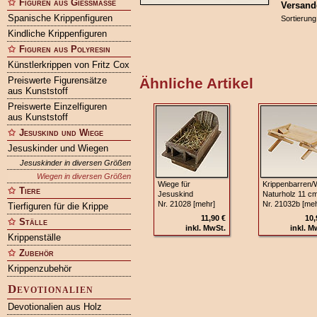
Figuren aus Gießmasse
Versand
Spanische Krippenfiguren
Sortierung
Kindliche Krippenfiguren
Figuren aus Polyresin
Künstlerkrippen von Fritz Cox
Preiswerte Figurensätze
Ähnliche Artikel
aus Kunststoff
Preiswerte Einzelfiguren
aus Kunststoff
Jesuskind und Wiege
Jesuskinder und Wiegen
Jesuskinder in diversen Größen
Wiegen in diversen Größen
Wiege für
Krippenbarren/
Tiere
Jesuskind
Naturholz 11 c
Nr. 21028 [mehr]
Nr. 21032b [meh
Tierfiguren für die Krippe
11,90 €
10,
Ställe
inkl. MwSt.
inkl. M
Krippenställe
Zubehör
Krippenzubehör
Devotionalien
Devotionalien aus Holz