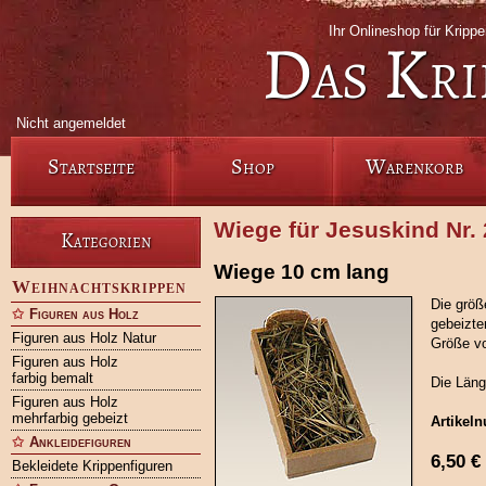
Ihr Onlineshop für Krip
Das Kri
Nicht angemeldet
Startseite
Shop
Warenkorb
Wiege für Jesuskind Nr.
Kategorien
Wiege 10 cm lang
Weihnachtskrippen
Die größ
Figuren aus Holz
gebeizte
Figuren aus Holz Natur
Größe vo
Figuren aus Holz
farbig bemalt
Die Läng
Figuren aus Holz
mehrfarbig gebeizt
Artikel
Ankleidefiguren
6,50
€
Bekleidete Krippenfiguren