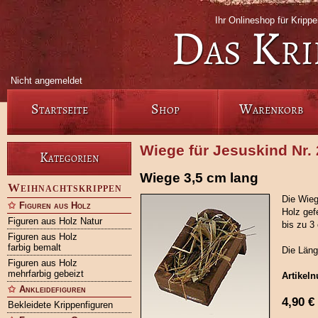
Ihr Onlineshop für Krip
Das Kri
Nicht angemeldet
Startseite
Shop
Warenkorb
Wiege für Jesuskind Nr.
Kategorien
Wiege 3,5 cm lang
Weihnachtskrippen
Die Wieg
Figuren aus Holz
Holz gef
Figuren aus Holz Natur
bis zu 3
Figuren aus Holz
farbig bemalt
Die Läng
Figuren aus Holz
mehrfarbig gebeizt
Artikel
Ankleidefiguren
4,90
€
Bekleidete Krippenfiguren