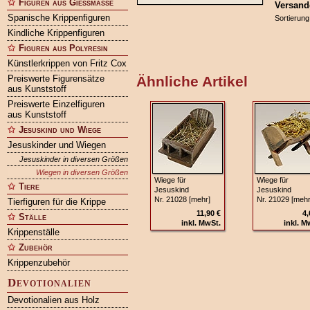
Figuren aus Gießmasse
Versand
Spanische Krippenfiguren
Sortierung
Kindliche Krippenfiguren
Figuren aus Polyresin
Künstlerkrippen von Fritz Cox
Preiswerte Figurensätze
Ähnliche Artikel
aus Kunststoff
Preiswerte Einzelfiguren
aus Kunststoff
Jesuskind und Wiege
Jesuskinder und Wiegen
Jesuskinder in diversen Größen
Wiegen in diversen Größen
Wiege für
Wiege für
Tiere
Jesuskind
Jesuskind
Nr. 21028 [mehr]
Nr. 21029 [mehr
Tierfiguren für die Krippe
11,90 €
4,
Ställe
inkl. MwSt.
inkl. M
Krippenställe
Zubehör
Krippenzubehör
Devotionalien
Devotionalien aus Holz