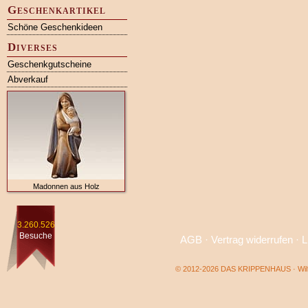
Geschenkartikel
Schöne Geschenkideen
Diverses
Geschenkgutscheine
Abverkauf
Madonnen aus Holz
3.260.526
Besuche
AGB
·
Vertrag widerrufen
·
L
© 2012-2026 DAS KRIPPENHAUS · Wilf