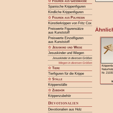
Figuren aus Gießmasse
Spanische Krippenfiguren
Kindliche Krippenfiguren
Figuren aus Polyresin
Künstlerkrippen von Fritz Cox
Preiswerte Figurensätze
Ähnlich
aus Kunststoff
Preiswerte Einzelfiguren
aus Kunststoff
Jesuskind und Wiege
Jesuskinder und Wiegen
Jesuskinder in diversen Größen
Wiegen in diversen Größen
Krippenb
Tiere
Naturhol
Nr. 2103
Tierfiguren für die Krippe
Ställe
i
Krippenställe
Zubehör
Krippenzubehör
Devotionalien
Devotionalien aus Holz