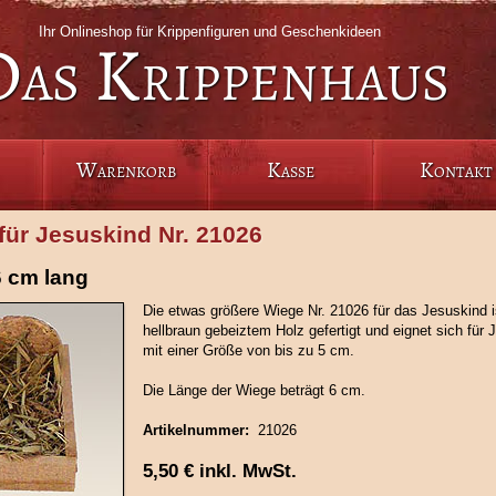
Ihr Onlineshop für Krippenfiguren und Geschenkideen
Das Krippenhaus
Warenkorb
Kasse
Kontakt
für Jesuskind Nr. 21026
 cm lang
Die etwas größere Wiege Nr. 21026 für das Jesuskind i
hellbraun gebeiztem Holz gefertigt und eignet sich für 
mit einer Größe von bis zu 5 cm.
Die Länge der Wiege beträgt 6 cm.
Artikelnummer:
21026
5,50
€
inkl. MwSt.