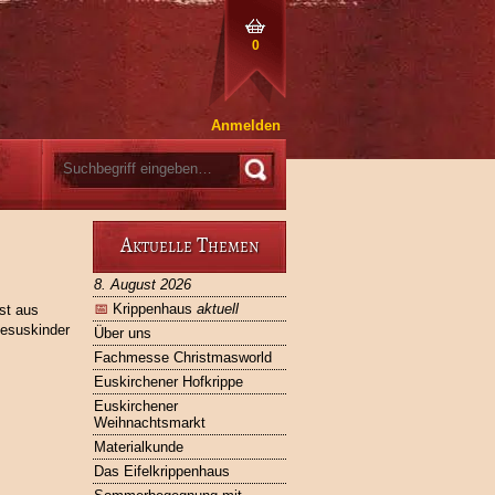
0
Anmelden
Aktuelle Themen
8. August 2026
📅
Krippenhaus
aktuell
st aus
Jesuskinder
Über uns
Fachmesse Christmasworld
Euskirchener Hofkrippe
Euskirchener
Weihnachtsmarkt
Materialkunde
Das Eifelkrippenhaus