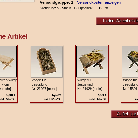
Versandgruppe: 1
·
Versandkosten anzeigen
Sortierung: 5 · Status: 1 · Optionen: 0 ·
#2178
In den Warenkorb l
e Artikel
arren/Wiege
Wiege für
Wiege für
Wiege für
z 7 cm
Jesuskind
Jesuskind
Jesuskin
0 [mehr]
Nr. 21027 [mehr]
Nr. 21029 [mehr]
Nr. 15391
6,90 €
6,50 €
4,60 €
nkl. MwSt.
inkl. MwSt.
inkl. MwSt.
in
Zurück zur 