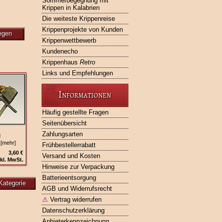
Sommerbegegnung mit
Krippen in Kalabrien
Die weiteste Krippenreise
Krippenprojekte von Kunden
egen
Krippenwettbewerb
Kundenecho
Krippenhaus
Retro
Links und Empfehlungen
Informationen
Häufig gestellte Fragen
Seitenübersicht
Zahlungsarten
d
 [mehr]
Frühbestellerrabatt
3,60 €
Versand und Kosten
kl. MwSt.
Hinweise zur Verpackung
Batterieentsorgung
Kategorie
AGB und Widerrufsrecht
⚠
Vertrag widerrufen
Datenschutzerklärung
Anbieterkennzeichnung