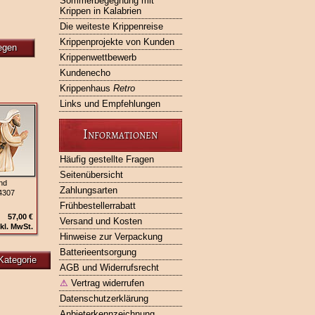
Sommerbegegnung mit
Krippen in Kalabrien
Die weiteste Krippenreise
Krippenprojekte von Kunden
egen
Krippenwettbewerb
Kundenecho
Krippenhaus
Retro
Links und Empfehlungen
Informationen
Häufig gestellte Fragen
Seitenübersicht
nd
Zahlungsarten
4307
Frühbestellerrabatt
57,00 €
Versand und Kosten
kl. MwSt.
Hinweise zur Verpackung
Batterieentsorgung
Kategorie
AGB und Widerrufsrecht
⚠
Vertrag widerrufen
Datenschutzerklärung
Anbieterkennzeichnung