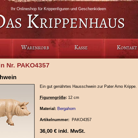
Ihr Onlineshop für Krippenfiguren und Geschenkideen
Das Krippenhaus
Warenkorb
Kasse
Kontakt
n Nr. PAKO4357
hwein
Ein gut genährtes Hausschwein zur Pater Arno Krippe.
Figurengröße
:
12 cm
Material:
Bergahorn
Artikelnummer:
PAKO4357
36,00
€
inkl. MwSt.