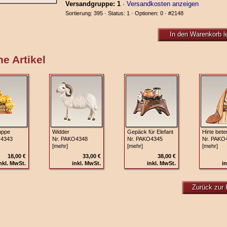
Versandgruppe: 1
·
Versandkosten anzeigen
Sortierung: 395 · Status: 1 · Optionen: 0 ·
#2148
In den Warenkorb l
e Artikel
uppe
Widder
Gepäck für Elefant
Hirte bete
O4343
Nr. PAKO4348
Nr. PAKO4345
Nr. PAKO
[mehr]
[mehr]
[mehr]
18,00 €
33,00 €
38,00 €
nkl. MwSt.
inkl. MwSt.
inkl. MwSt.
in
Zurück zur 