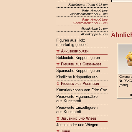
Fabelkrippe 12 cm & 15 cm
Pater Arno Krippe
Alpenländischer Stil 12 cm
Pater Arno Krippe
Orientalischer Stil 12 cm
Alpenkrippe 14 cm
Ähnlich
Alpenkrippe 10 cm
Figuren aus Holz
mehrfarbig gebeizt
Ankleidefiguren
Bekleidete Krippenfiguren
Figuren aus Gießmasse
Spanische Krippenfiguren
Kindliche Krippenfiguren
Kükengr
Nr. PAK
Figuren aus Polyresin
[mehr]
Künstlerkrippen von Fritz Cox
i
Preiswerte Figurensätze
aus Kunststoff
Preiswerte Einzelfiguren
aus Kunststoff
Jesuskind und Wiege
Jesuskinder und Wiegen
Tiere