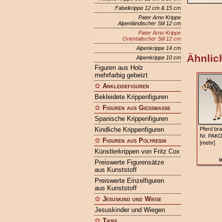
Fabelkrippe 12 cm & 15 cm
Pater Arno Krippe
Alpenländischer Stil 12 cm
Pater Arno Krippe
Orientalischer Stil 12 cm
Alpenkrippe 14 cm
Ähnlich
Alpenkrippe 10 cm
Figuren aus Holz
mehrfarbig gebeizt
Ankleidefiguren
Bekleidete Krippenfiguren
Figuren aus Gießmasse
Spanische Krippenfiguren
Kindliche Krippenfiguren
Pferd br
Nr. PAK
Figuren aus Polyresin
[mehr]
Künstlerkrippen von Fritz Cox
i
Preiswerte Figurensätze
aus Kunststoff
Preiswerte Einzelfiguren
aus Kunststoff
Jesuskind und Wiege
Jesuskinder und Wiegen
Tiere