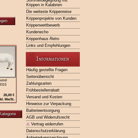
Sommerbegegnung mit
Krippen in Kalabrien
Die weiteste Krippenreise
Krippenprojekte von Kunden
egen
Krippenwettbewerb
Kundenecho
Krippenhaus
Retro
Links und Empfehlungen
Informationen
Häufig gestellte Fragen
Seitenübersicht
send
Zahlungsarten
4315
Frühbestellerrabatt
26,00 €
Versand und Kosten
kl. MwSt.
Hinweise zur Verpackung
Batterieentsorgung
Kategorie
AGB und Widerrufsrecht
⚠
Vertrag widerrufen
Datenschutzerklärung
Anbieterkennzeichnung