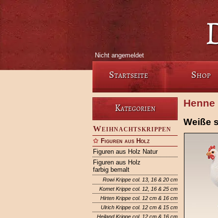
Nicht angemeldet
Startseite
Shop
Henne 
Kategorien
Weiße 
Weihnachtskrippen
Figuren aus Holz
Figuren aus Holz Natur
Figuren aus Holz
farbig bemalt
Rowi Krippe col. 13, 16 & 20 cm
Komet Krippe col. 12, 16 & 25 cm
Hirten Krippe col. 12 cm & 16 cm
Ulrich Krippe col. 12 cm & 15 cm
Heiland Krippe col. 12 cm & 16 cm