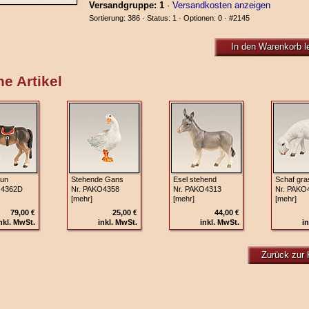
Versandgruppe: 1
·
Versandkosten anzeigen
Sortierung: 386 · Status: 1 · Optionen: 0 ·
#2145
In den Warenkorb l
e Artikel
aun
Stehende Gans
Esel stehend
Schaf gra
O4362D
Nr. PAKO4358
Nr. PAKO4313
Nr. PAKO
[mehr]
[mehr]
[mehr]
79,00 €
25,00 €
44,00 €
nkl. MwSt.
inkl. MwSt.
inkl. MwSt.
in
Zurück zur 