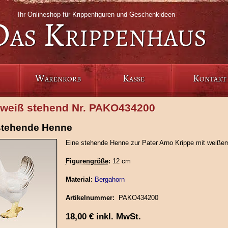
Ihr Onlineshop für Krippenfiguren und Geschenkideen
Das Krippenhaus
Warenkorb
Kasse
Kontakt
weiß stehend Nr. PAKO434200
stehende Henne
Eine stehende Henne zur Pater Arno Krippe mit weißem
Figurengröße
:
12 cm
Material:
Bergahorn
Artikelnummer:
PAKO434200
18,00
€
inkl. MwSt.