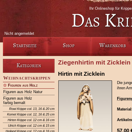
Ihr Onlineshop für Krip
Das Kri
Nicht angemeldet
Startseite
Shop
Warenkorb
Ziegenhirtin mit Zicklei
Kategorien
Hirtin mit Zicklein
Weihnachtskrippen
Die junge
Figuren aus Holz
ihren Arm
Figuren aus Holz Natur
Figuren aus Holz
Figuren
farbig bemalt
Rowi Krippe col. 13, 16 & 20 cm
Material
Komet Krippe col. 12, 16 & 25 cm
Artikel
Hirten Krippe col. 12 cm & 16 cm
Ulrich Krippe col. 12 cm & 15 cm
57,00
Heiland Krippe col. 12 cm & 16 cm