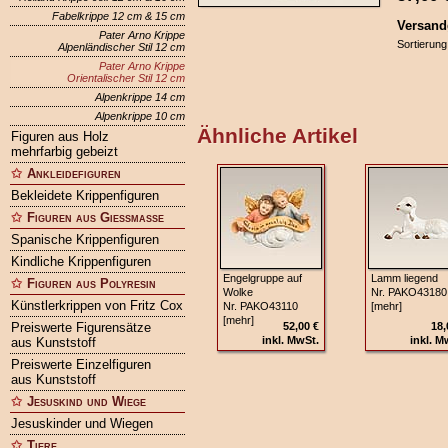
Fabelkrippe 12 cm & 15 cm
Versand
Pater Arno Krippe
Sortierung
Alpenländischer Stil 12 cm
Pater Arno Krippe
Orientalischer Stil 12 cm
Alpenkrippe 14 cm
Alpenkrippe 10 cm
Ähnliche Artikel
Figuren aus Holz
mehrfarbig gebeizt
Ankleidefiguren
Bekleidete Krippenfiguren
Figuren aus Gießmasse
Spanische Krippenfiguren
Kindliche Krippenfiguren
Engelgruppe auf
Lamm liegend
Figuren aus Polyresin
Wolke
Nr. PAKO43180
Künstlerkrippen von Fritz Cox
Nr. PAKO43110
[mehr]
[mehr]
Preiswerte Figurensätze
52,00 €
18,
inkl. MwSt.
inkl. M
aus Kunststoff
Preiswerte Einzelfiguren
aus Kunststoff
Jesuskind und Wiege
Jesuskinder und Wiegen
Tiere