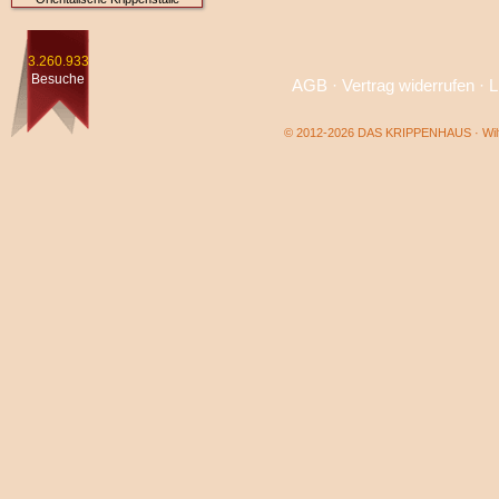
3.260.933
Besuche
AGB
·
Vertrag widerrufen
·
L
© 2012-2026 DAS KRIPPENHAUS · Wilf