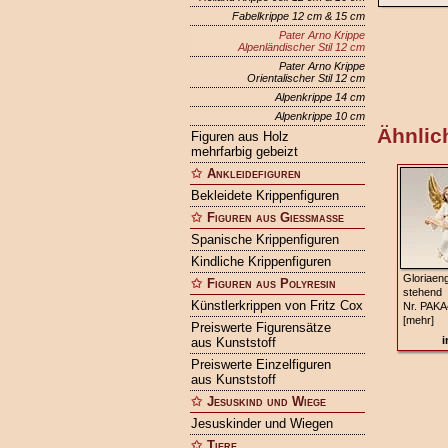
Fabelkrippe 12 cm & 15 cm
Pater Arno Krippe
Alpenländischer Stil 12 cm
Pater Arno Krippe
Orientalischer Stil 12 cm
Alpenkrippe 14 cm
Alpenkrippe 10 cm
Ähnlich
Figuren aus Holz
mehrfarbig gebeizt
Ankleidefiguren
Bekleidete Krippenfiguren
Figuren aus Gießmasse
Spanische Krippenfiguren
Kindliche Krippenfiguren
Gloriaeng
Figuren aus Polyresin
stehend
Künstlerkrippen von Fritz Cox
Nr. PAKA
[mehr]
Preiswerte Figurensätze
i
aus Kunststoff
Preiswerte Einzelfiguren
aus Kunststoff
Jesuskind und Wiege
Jesuskinder und Wiegen
Tiere