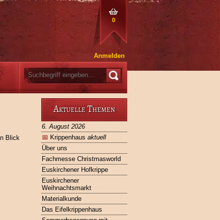
0
Anmelden
Aktuelle Themen
6. August 2026
📅
Krippenhaus
aktuell
n Blick
Über uns
Fachmesse Christmasworld
Euskirchener Hofkrippe
Euskirchener
Weihnachtsmarkt
Materialkunde
Das Eifelkrippenhaus