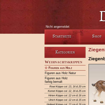
Nicht angemeldet
Startseite
Shop
Ziegen
Kategorien
Ziegen
Weihnachtskrippen
Figuren aus Holz
Figuren aus Holz Natur
Figuren aus Holz
farbig bemalt
Rowi Krippe col. 13, 16 & 20 cm
Komet Krippe col. 12, 16 & 25 cm
Hirten Krippe col. 12 cm & 16 cm
Ulrich Krippe col. 12 cm & 15 cm
Heiland Krippe col. 12 cm & 16 cm