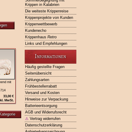
Sommerbegegnung mit
Krippen in Kalabrien
Die weiteste Krippenreise
Krippenprojekte von Kunden
Krippenwettbewerb
egen
Kundenecho
Krippenhaus
Retro
Links und Empfehlungen
Informationen
Häufig gestellte Fragen
Seitenübersicht
Zahlungsarten
hend mit
Frühbestellerrabatt
4714
Versand und Kosten
33,00 €
Hinweise zur Verpackung
kl. MwSt.
Batterieentsorgung
AGB und Widerrufsrecht
Kategorie
⚠
Vertrag widerrufen
Datenschutzerklärung
Anbieterkennzeichnung