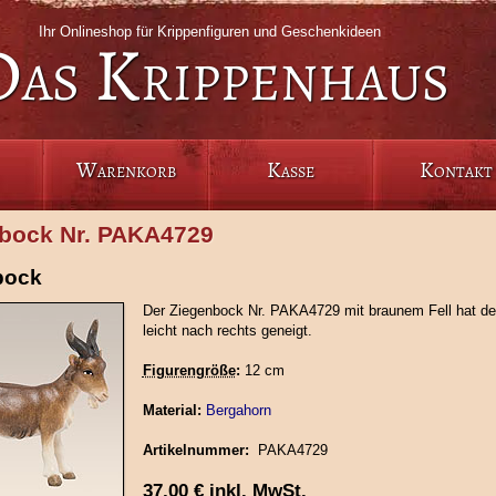
Ihr Onlineshop für Krippenfiguren und Geschenkideen
Das Krippenhaus
Warenkorb
Kasse
Kontakt
bock Nr. PAKA4729
bock
Der Ziegenbock Nr. PAKA4729 mit braunem Fell hat de
leicht nach rechts geneigt.
Figurengröße
:
12 cm
Material:
Bergahorn
Artikelnummer:
PAKA4729
37,00
€
inkl. MwSt.