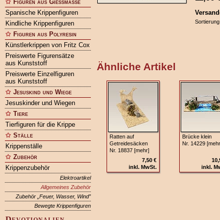
Figuren aus Gießmasse
Spanische Krippenfiguren
Versand
Sortierung
Kindliche Krippenfiguren
Figuren aus Polyresin
Künstlerkrippen von Fritz Cox
Preiswerte Figurensätze
aus Kunststoff
Ähnliche Artikel
Preiswerte Einzelfiguren
aus Kunststoff
Jesuskind und Wiege
Jesuskinder und Wiegen
Tiere
Tierfiguren für die Krippe
Ställe
Ratten auf
Brücke klein
Getreidesäcken
Nr. 14229 [mehr
Krippenställe
Nr. 18837 [mehr]
Zubehör
7,50 €
10,
Krippenzubehör
inkl. MwSt.
inkl. M
Elektroartikel
Allgemeines Zubehör
Zubehör „Feuer, Wasser, Wind”
Bewegte Krippenfiguren
Devotionalien