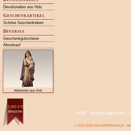
Devotionalien aus Holz
Geschenkartikel
Schöne Geschenkideen
Diverses
Geschenkgutscheine
Abverkauf
Madonnen aus Holz
3.260.470
Besuche
AGB
·
Vertrag widerrufen
·
L
© 2012-2026 DAS KRIPPENHAUS · Wilf