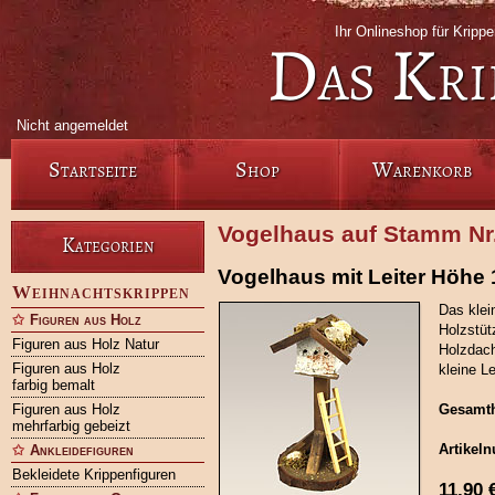
Ihr Onlineshop für Kripp
Das Kri
Nicht angemeldet
Startseite
Shop
Warenkorb
Vogelhaus auf Stamm Nr
Kategorien
Vogelhaus mit Leiter Höhe
Weihnachtskrippen
Das klei
Figuren aus Holz
Holzstüt
Figuren aus Holz Natur
Holzdach
Figuren aus Holz
kleine L
farbig bemalt
Figuren aus Holz
Gesamt
mehrfarbig gebeizt
Artikel
Ankleidefiguren
Bekleidete Krippenfiguren
11,90