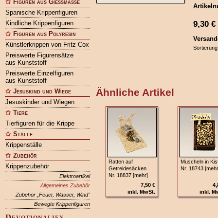
Figuren aus Gießmasse
Artikel
Spanische Krippenfiguren
9,30
€
Kindliche Krippenfiguren
Figuren aus Polyresin
Versand
Künstlerkrippen von Fritz Cox
Sortierung
Preiswerte Figurensätze
aus Kunststoff
Preiswerte Einzelfiguren
aus Kunststoff
Ähnliche Artikel
Jesuskind und Wiege
Jesuskinder und Wiegen
Tiere
Tierfiguren für die Krippe
Ställe
Krippenställe
Zubehör
Ratten auf
Muscheln in Kis
Krippenzubehör
Getreidesäcken
Nr. 18743 [mehr
Nr. 18837 [mehr]
Elektroartikel
7,50 €
4,
Allgemeines Zubehör
inkl. MwSt.
inkl. M
Zubehör „Feuer, Wasser, Wind”
Bewegte Krippenfiguren
Devotionalien