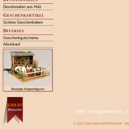
Devotionalien aus Holz
Geschenkartikel
Schöne Geschenkideen
Diverses
Geschenkgutscheine
Abverkauf
Bewegte Krippenfiguren
3.259.357
Besuche
AGB
·
Vertrag widerrufen
·
L
© 2012-2026 DAS KRIPPENHAUS · Wilf