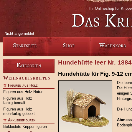
Ihr Onlineshop für Kripp
Das Kri
Nicht angemeldet
Startseite
Shop
Warenkorb
Hundehütte leer Nr. 188
Kategorien
Hundehütte für Fig. 9-12 c
Weihnachtskrippen
Die leere
Figuren aus Holz
Die Hütt
Figuren aus Holz Natur
einigen 
Figuren aus Holz
Hintergr
farbig bemalt
Figuren aus Holz
Die Hund
mehrfarbig gebeizt
Abmess
Ankleidefiguren
Bodenpla
Bekleidete Krippenfiguren