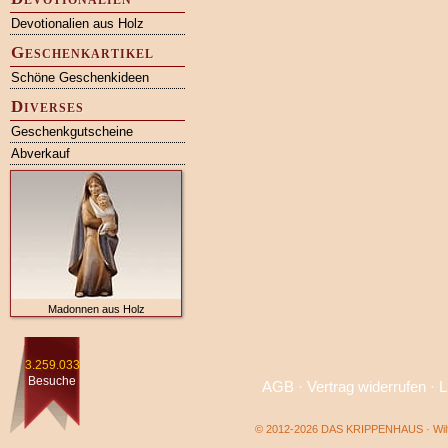
Devotionalien aus Holz
Geschenkartikel
Schöne Geschenkideen
Diverses
Geschenkgutscheine
Abverkauf
Madonnen aus Holz
3.259.033
Besuche
AGB
·
Vertrag widerrufen
·
L
© 2012-2026 DAS KRIPPENHAUS · Wilf