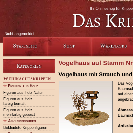
Ihr Onlineshop für Kripp
Das Kri
Nicht angemeldet
Startseite
Shop
Warenkorb
Vogelhaus auf Stamm Nr
Kategorien
Vogelhaus mit Strauch un
Weihnachtskrippen
Das Voge
Figuren aus Holz
Baumsche
Figuren aus Holz Natur
auf eine
Figuren aus Holz
angebrac
farbig bemalt
Figuren aus Holz
Abmess
mehrfarbig gebeizt
Baumsch
Ankleidefiguren
Artikel
Bekleidete Krippenfiguren