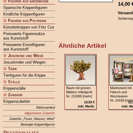
Figuren aus Gießmasse
14,00
Spanische Krippenfiguren
Versand
Kindliche Krippenfiguren
Sortierung
Figuren aus Polyresin
Künstlerkrippen von Fritz Cox
Preiswerte Figurensätze
aus Kunststoff
Ähnliche Artikel
Preiswerte Einzelfiguren
aus Kunststoff
Jesuskind und Wiege
Jesuskinder und Wiegen
Tiere
Tierfiguren für die Krippe
Ställe
Krippenställe
Baum mit grünen
Marktstand mit
Blättern mittelgroß
Fleisch und
Zubehör
Nr. 210300 [mehr]
Wurstwaren
Nr. 24158 [mehr
Krippenzubehör
10,50 €
32,
inkl. MwSt.
inkl. M
Elektroartikel
Allgemeines Zubehör
Zubehör „Feuer, Wasser, Wind”
Bewegte Krippenfiguren
Devotionalien