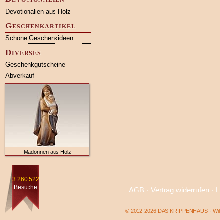
Devotionalien aus Holz
Geschenkartikel
Schöne Geschenkideen
Diverses
Geschenkgutscheine
Abverkauf
Madonnen aus Holz
3.260.522
Besuche
AGB
·
Vertrag widerrufen
·
L
© 2012-2026 DAS KRIPPENHAUS · Wilf