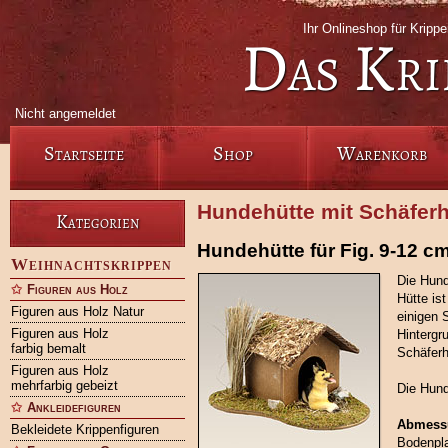
Ihr Onlineshop für Kripp
Das Kri
Nicht angemeldet
Startseite
Shop
Warenkorb
Hundehütte mit Schäferh
Kategorien
Hundehütte für Fig. 9-12 c
Weihnachtskrippen
Die Hunde
Figuren aus Holz
Hütte is
Figuren aus Holz Natur
einigen 
Figuren aus Holz
Hintergr
farbig bemalt
Schäferh
Figuren aus Holz
mehrfarbig gebeizt
Die Hund
Ankleidefiguren
Abmess
Bekleidete Krippenfiguren
Bodenpla