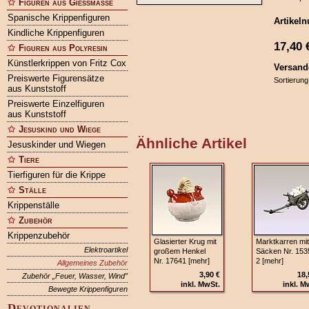
Figuren aus Gießmasse
Spanische Krippenfiguren
Artikel
Kindliche Krippenfiguren
17,40
Figuren aus Polyresin
Künstlerkrippen von Fritz Cox
Versand
Preiswerte Figurensätze
Sortierung
aus Kunststoff
Preiswerte Einzelfiguren
aus Kunststoff
Jesuskind und Wiege
Ähnliche Artikel
Jesuskinder und Wiegen
Tiere
Tierfiguren für die Krippe
Ställe
Krippenställe
Zubehör
Krippenzubehör
Glasierter Krug mit
Marktkarren mit
Elektroartikel
großem Henkel
Säcken Nr. 153
Nr. 17641 [mehr]
2 [mehr]
Allgemeines Zubehör
3,90 €
18,
Zubehör „Feuer, Wasser, Wind”
inkl. MwSt.
inkl. M
Bewegte Krippenfiguren
Devotionalien