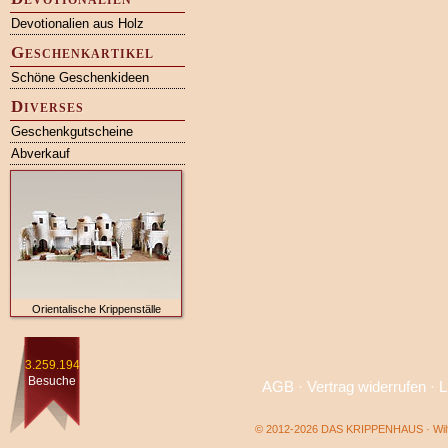
Devotionalien aus Holz
Geschenkartikel
Schöne Geschenkideen
Diverses
Geschenkgutscheine
Abverkauf
Orientalische Krippenställe
3.259.194
Besuche
AGB
·
Vertrag widerrufen
·
L
© 2012-2026 DAS KRIPPENHAUS · Wilf