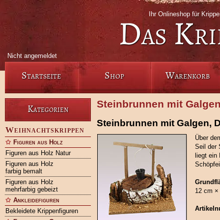
Ihr Onlineshop für Kripp
Das Kri
Nicht angemeldet
Startseite
Shop
Warenkorb
Steinbrunnen mit Galgen
Kategorien
Steinbrunnen mit Galgen, 
Weihnachtskrippen
Über dem
Figuren aus Holz
Seil der
Figuren aus Holz Natur
liegt ei
Figuren aus Holz
Schöpfei
farbig bemalt
Figuren aus Holz
Grundfl
mehrfarbig gebeizt
12 cm ×
Ankleidefiguren
Artikel
Bekleidete Krippenfiguren