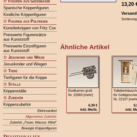
Figuren aus Gießmasse
13,20
Spanische Krippenfiguren
Versand
Kindliche Krippenfiguren
Sortierung
Figuren aus Polyresin
Künstlerkrippen von Fritz Cox
Preiswerte Figurensätze
aus Kunststoff
Ähnliche Artikel
Preiswerte Einzelfiguren
aus Kunststoff
Jesuskind und Wiege
Jesuskinder und Wiegen
Tiere
Tierfiguren für die Krippe
Ställe
Krippenställe
Eselkarren groß
Toilettenhäusc
Nr. 22083 [mehr]
für Geldgesche
Zubehör
Nr. 22107 [mehr
Krippenzubehör
6,30 €
5,
inkl. MwSt.
inkl. M
Elektroartikel
Allgemeines Zubehör
Zubehör „Feuer, Wasser, Wind”
Bewegte Krippenfiguren
Devotionalien