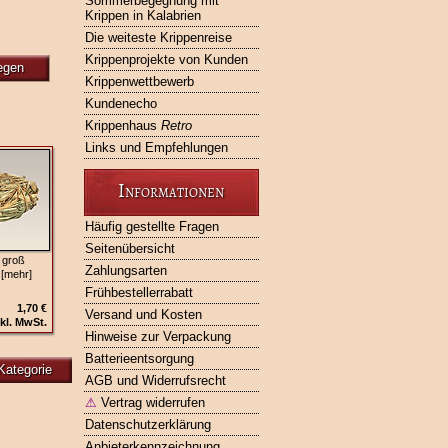
Sommerbegegnung mit
Krippen in Kalabrien
Die weiteste Krippenreise
Krippenprojekte von Kunden
egen
Krippenwettbewerb
Kundenecho
Krippenhaus
Retro
Links und Empfehlungen
Informationen
Häufig gestellte Fragen
Seitenübersicht
 groß
Zahlungsarten
 [mehr]
Frühbestellerrabatt
1,70 €
Versand und Kosten
kl. MwSt.
Hinweise zur Verpackung
Batterieentsorgung
Kategorie
AGB und Widerrufsrecht
⚠
Vertrag widerrufen
Datenschutzerklärung
Anbieterkennzeichnung