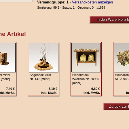
Versandgruppe: 1
·
Versandkosten anzeigen
Sortierung: 99.5 · Status: 1 · Optionen: 0 ·
#1859
In den Warenkorb l
e Artikel
l mittel
Sägebock klein
Bienenstock
Heuballen
 [mehr]
Nr. 147 [mehr]
zweifach Nr. 20955
Nr. 20945
[mehr]
7,40 €
5,10 €
9,60 €
nkl. MwSt.
inkl. MwSt.
inkl. MwSt.
in
Zurück zur 