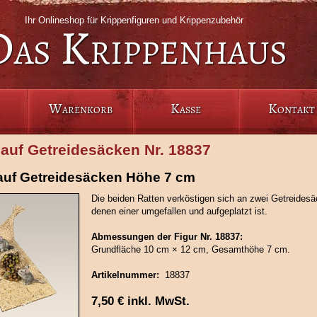
Ihr Onlineshop für Krippenfiguren und Krippenzubehör
Das Krippenhaus
Warenkorb
Kasse
Kontakt
 auf Getreidesäcken Nr. 18837
auf Getreidesäcken Höhe 7 cm
Die beiden Ratten verköstigen sich an zwei Getreides
denen einer umgefallen und aufgeplatzt ist.
Abmessungen der Figur Nr. 18837:
Grundfläche 10 cm × 12 cm, Gesamthöhe 7 cm.
Artikelnummer:
18837
7,50
€
inkl. MwSt.