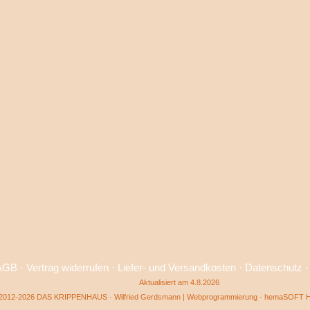
AGB
·
Vertrag widerrufen
·
Liefer- und Versandkosten
·
Datenschutz
Aktualisiert am 4.8.2026
2012-2026 DAS KRIPPENHAUS · Wilfried Gerdsmann | Webprogrammierung ·
hemaSOFT He