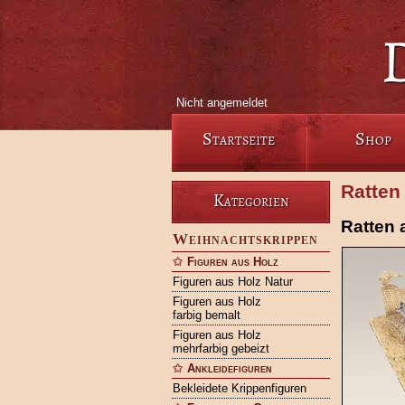
Nicht angemeldet
Startseite
Shop
Ratten
Kategorien
Ratten 
Weihnachtskrippen
Figuren aus Holz
Figuren aus Holz Natur
Figuren aus Holz
farbig bemalt
Figuren aus Holz
mehrfarbig gebeizt
Ankleidefiguren
Bekleidete Krippenfiguren