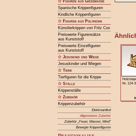
Figuren aus Gießmasse
Spanische Krippenfiguren
Kindliche Krippenfiguren
Figuren aus Polyresin
Künstlerkrippen von Fritz Cox
Preiswerte Figurensätze
Ähnlich
aus Kunststoff
Preiswerte Einzelfiguren
aus Kunststoff
Jesuskind und Wiege
Jesuskinder und Wiegen
Tiere
Tierfiguren für die Krippe
Holzstape
Ställe
Nr. 124-3
Krippenställe
Zubehör
i
Krippenzubehör
Elektroartikel
Allgemeines Zubehör
Zubehör „Feuer, Wasser, Wind”
Bewegte Krippenfiguren
Devotionalien