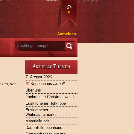
0
Anmelden
Aktuelle Themen
7. August 2026
📅
Krippenhaus
aktuell
äcken, von
Über uns
Fachmesse Christmasworld
Euskirchener Hofkrippe
Euskirchener
Weihnachtsmarkt
Materialkunde
Das Eifelkrippenhaus