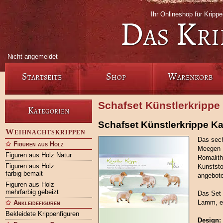
Ihr Onlineshop für Krip
Das Kri
Nicht angemeldet
Startseite
Shop
Warenkorb
Schafset Künstlerkrippe 
Kategorien
Schafset Künstlerkrippe Kar
Weihnachtskrippen
Das sech
Figuren aus Holz
Meegen 1
Figuren aus Holz Natur
Romalith
Figuren aus Holz
Kunststo
farbig bemalt
angebote
Figuren aus Holz
mehrfarbig gebeizt
Das Set 
Lamm, ei
Ankleidefiguren
Bekleidete Krippenfiguren
Design: