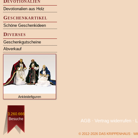
Devotionalien
Devotionalien aus Holz
Geschenkartikel
Schöne Geschenkideen
Diverses
Geschenkgutscheine
Abverkauf
Ankleidefiguren
3.260.666
Besuche
AGB
·
Vertrag widerrufen
·
L
© 2012-2026 DAS KRIPPENHAUS · Wilf