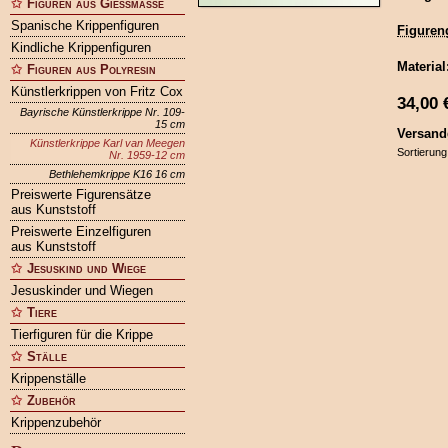
Figuren aus Gießmasse
Spanische Krippenfiguren
Figuren
Kindliche Krippenfiguren
Material
Figuren aus Polyresin
Künstlerkrippen von Fritz Cox
34,00
Bayrische Künstlerkrippe Nr. 109-
15 cm
Versand
Künstlerkrippe Karl van Meegen
Sortierung
Nr. 1959-12 cm
Bethlehemkrippe K16 16 cm
Preiswerte Figurensätze
aus Kunststoff
Preiswerte Einzelfiguren
aus Kunststoff
Jesuskind und Wiege
Jesuskinder und Wiegen
Tiere
Tierfiguren für die Krippe
Ställe
Krippenställe
Zubehör
Krippenzubehör