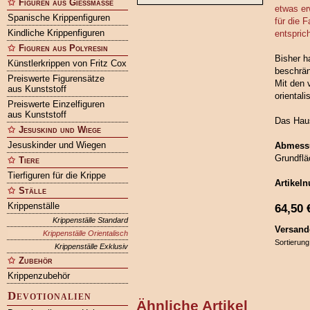
Figuren aus Gießmasse
etwas er
Spanische Krippenfiguren
für die 
Kindliche Krippenfiguren
entsprich
Figuren aus Polyresin
Bisher h
Künstlerkrippen von Fritz Cox
beschrän
Preiswerte Figurensätze
Mit den 
aus Kunststoff
oriental
Preiswerte Einzelfiguren
aus Kunststoff
Das Haus
Jesuskind und Wiege
Jesuskinder und Wiegen
Abmess
Grundflä
Tiere
Tierfiguren für die Krippe
Artikel
Ställe
Krippenställe
64,50
Krippenställe Standard
Versand
Krippenställe Orientalisch
Sortierung
Krippenställe Exklusiv
Zubehör
Krippenzubehör
Devotionalien
Ähnliche Artikel