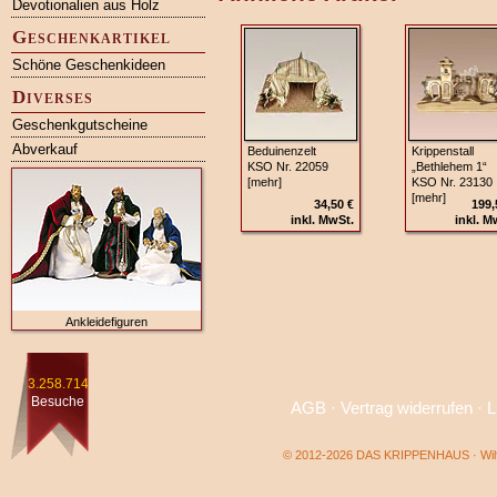
Devotionalien aus Holz
Geschenkartikel
Schöne Geschenkideen
Diverses
Geschenkgutscheine
Abverkauf
Beduinenzelt
Krippenstall
KSO Nr. 22059
„Bethlehem 1“
[mehr]
KSO Nr. 23130
[mehr]
34,50 €
199,
inkl. MwSt.
inkl. M
Ankleidefiguren
3.258.714
Besuche
AGB
·
Vertrag widerrufen
·
L
© 2012-2026 DAS KRIPPENHAUS · Wilf