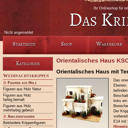
Ihr Onlineshop für or
Das Kri
Nicht angemeldet
Startseite
Shop
Warenkorb
Orientalisches Haus KSO
Kategorien
Orientalisches Haus mit Te
Weihnachtskrippen
Das orie
Figuren aus Holz
Ebenen. 
Figuren aus Holz Natur
befinden
Figuren aus Holz
Beschatt
farbig bemalt
links ein
Figuren aus Holz
Bereiche
mehrfarbig gebeizt
Der Krip
vorberei
Ankleidefiguren
E14 mit 
Bekleidete Krippenfiguren
Hinweis