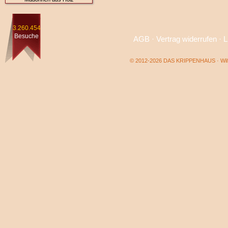
3.260.454
Besuche
AGB
·
Vertrag widerrufen
·
L
© 2012-2026 DAS KRIPPENHAUS · Wilf