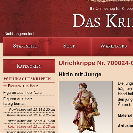
Ihr Onlineshop für Krip
Das Kri
Nicht angemeldet
Startseite
Shop
Warenkorb
Ulrichkrippe Nr. 700024
Kategorien
Hirtin mit Junge
Weihnachtskrippen
Die jung
Figuren aus Holz
trägt ei
Figuren aus Holz Natur
Hand häl
Figuren aus Holz
den jung
farbig bemalt
Ähren trä
Rowi Krippe col. 13, 16 & 20 cm
Material
Komet Krippe col. 12, 16 & 25 cm
Hirten Krippe col. 12 cm & 16 cm
Artikel
Ulrich Krippe col. 12 cm & 15 cm
Heiland Krippe col. 12 cm & 16 cm