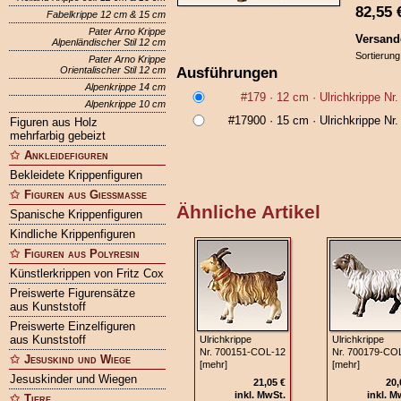
82,55
Fabelkrippe 12 cm & 15 cm
Pater Arno Krippe
Versand
Alpenländischer Stil 12 cm
Sortierung
Pater Arno Krippe
Ausführungen
Orientalischer Stil 12 cm
Alpenkrippe 14 cm
#179
· 12 cm ·
Ulrichkrippe Nr
Alpenkrippe 10 cm
#17900
· 15 cm ·
Ulrichkrippe Nr
Figuren aus Holz
mehrfarbig gebeizt
Ankleidefiguren
Bekleidete Krippenfiguren
Figuren aus Gießmasse
Ähnliche Artikel
Spanische Krippenfiguren
Kindliche Krippenfiguren
Figuren aus Polyresin
Künstlerkrippen von Fritz Cox
Preiswerte Figurensätze
aus Kunststoff
Preiswerte Einzelfiguren
aus Kunststoff
Ulrichkrippe
Ulrichkrippe
Nr. 700151‑COL‑12
Nr. 700179‑CO
Jesuskind und Wiege
[mehr]
[mehr]
Jesuskinder und Wiegen
21,05 €
20,
inkl. MwSt.
inkl. M
Tiere