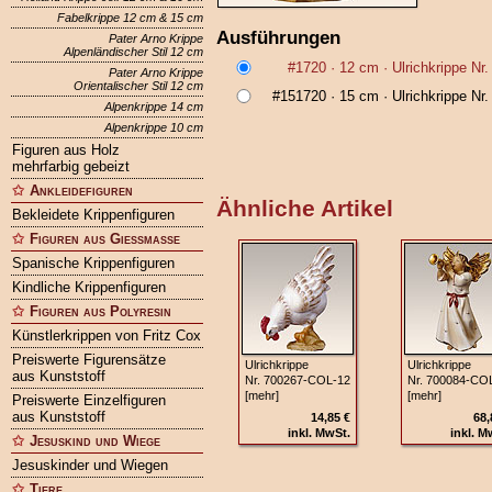
Fabelkrippe 12 cm & 15 cm
Ausführungen
Pater Arno Krippe
Alpenländischer Stil 12 cm
#1720
· 12 cm ·
Ulrichkrippe Nr
Pater Arno Krippe
Orientalischer Stil 12 cm
#151720
· 15 cm ·
Ulrichkrippe Nr
Alpenkrippe 14 cm
Alpenkrippe 10 cm
Figuren aus Holz
mehrfarbig gebeizt
Ankleidefiguren
Ähnliche Artikel
Bekleidete Krippenfiguren
Figuren aus Gießmasse
Spanische Krippenfiguren
Kindliche Krippenfiguren
Figuren aus Polyresin
Künstlerkrippen von Fritz Cox
Preiswerte Figurensätze
Ulrichkrippe
Ulrichkrippe
aus Kunststoff
Nr. 700267‑COL‑12
Nr. 700084‑CO
[mehr]
[mehr]
Preiswerte Einzelfiguren
aus Kunststoff
14,85 €
68,
inkl. MwSt.
inkl. M
Jesuskind und Wiege
Jesuskinder und Wiegen
Tiere