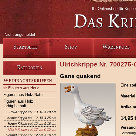
Ihr Onlineshop für Krip
Das Kri
Nicht angemeldet
Startseite
Shop
Warenkorb
Ulrichkrippe Nr. 700275
Kategorien
Gans quakend
Weihnachtskrippen
Eine ste
Figuren aus Holz
Figuren aus Holz Natur
Material
Figuren aus Holz
farbig bemalt
Artikel
Rowi Krippe col. 13, 16 & 20 cm
14,95
Komet Krippe col. 12, 16 & 25 cm
Hirten Krippe col. 12 cm & 16 cm
Versand
Ulrich Krippe col. 12 cm & 15 cm
Sortierung
Heiland Krippe col. 12 cm & 16 cm