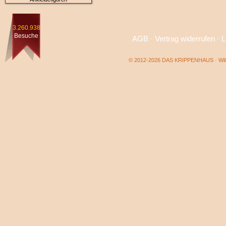
3.260.938
Besuche
AGB
·
Vertrag widerrufen
·
L
© 2012-2026 DAS KRIPPENHAUS · Wilf